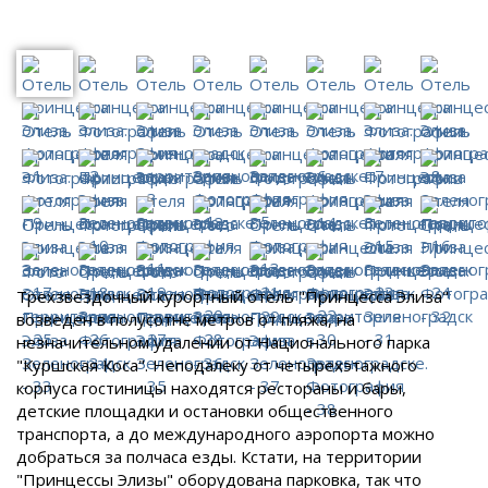
Трехзвездочный курортный отель "Принцесса Элиза"
возведен в полусотне метров от пляжа, на
незначительном удалении от Национального парка
"Куршская Коса". Неподалеку от четырехэтажного
корпуса гостиницы находятся рестораны и бары,
детские площадки и остановки общественного
транспорта, а до международного аэропорта можно
добраться за полчаса езды. Кстати, на территории
"Принцессы Элизы" оборудована парковка, так что