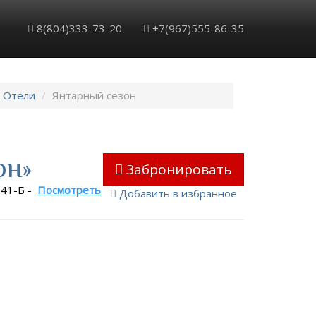
Обратный звонок
Забронировать
8(804)333-73-20
+7(967)555-86-35
Отели
Янтарный сезон
он»
Забронировать
 41-Б
-
Посмотреть
Добавить в избранное