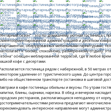
"Янтарный сезон" - это по-домашнему уютная гостиница с п
клиентоориентированной администрацией и десятком комфо
апартаментах, оборудованных мебельными гарнитурами, тел
располагает к тихому, спокойному, размеренному отдыху. Ут
сезона" оснащен меблированной террасой, где в любое врем
чашкой кофе с десертами.
Располагается гостиница рядом с набережной, в 50 метрах о
некотором удалении от туристического шума. До центра гор
либо на общественном транспорте (остановка в шаговой дост
Завтраки в кафе гостиницы обильны и вкусны. По утрам гостя
напитки, блины, сырники, нарезка. В обед и вечером наслад
городских ресторанов, располагающихся неподалеку от корпу
достопримечательностями региона предлагают многочисленн
порекомендовать интересное направление могут администра