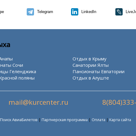
pe
Telegram
LinkedIn
LiveJ
ыха
Анапы
Отдых в Крыму
наты Сочи
Санатории Ялты
ицы Геленджика
Пансионаты Евпатории
Красной поляны
Отдых в Алуште
mail@kurcenter.ru
8(804)333
Поиск АвиаБилетов
|
Партнерская программа
|
Оплата
|
Карта сайта