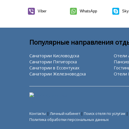
Viber
WhatsApp
Sky
Популярные направления отд
Санатории Кисловодска
Отели 
Санатории Пятигорска
Пансио
Санатории в Ессентуках
Гостин
Санатории Железноводска
Отели 
Контакты
|
Личный кабинет
|
Поиск отеля по услугам
|
Политика обработки персональных данных