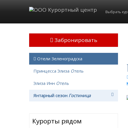
Выбрать ку
Забронировать
Отели Зеленоградска
Принцесса Элиза
Отель
Элиза Инн
Отель
Янтарный сезон
Гостиница
Курорты рядом