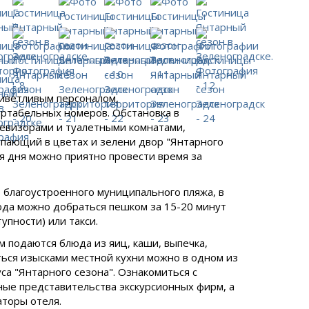
риветливым персоналом,
ртабельных номеров. Обстановка в
евизорами и туалетными комнатами,
опающий в цветах и зелени двор "Янтарного
я дня можно приятно провести время за
т благоустроенного муниципального пляжа, в
ода можно добраться пешком за 15-20 минут
упности) или такси.
м подаются блюда из яиц, каши, выпечка,
иться изысками местной кухни можно в одном из
са "Янтарного сезона". Ознакомиться с
ые представительства экскурсионных фирм, а
торы отеля.