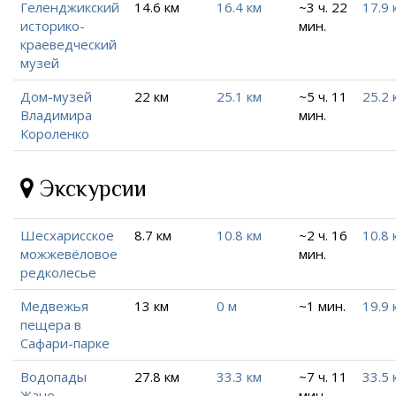
Геленджикский
14.6 км
16.4 км
~3 ч. 22
17.9 
историко-
мин.
краеведческий
музей
Дом-музей
22 км
25.1 км
~5 ч. 11
25.2 
Владимира
мин.
Короленко
Экскурсии
Шесхарисское
8.7 км
10.8 км
~2 ч. 16
10.8 
можжевёловое
мин.
редколесье
Медвежья
13 км
0 м
~1 мин.
19.9 
пещера в
Сафари-парке
Водопады
27.8 км
33.3 км
~7 ч. 11
33.5 
Жане
мин.