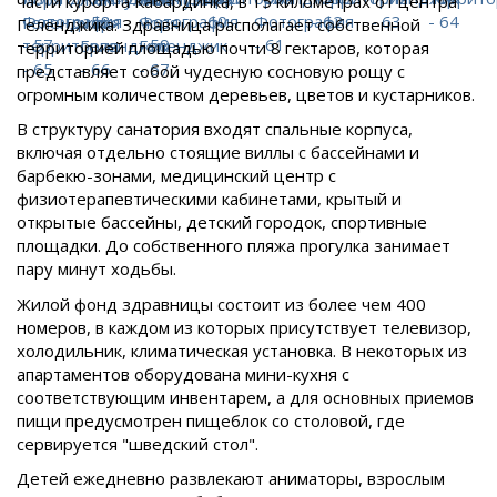
части курорта Кабардинка, в 15 километрах от центра
Геленджика. Здравница располагает собственной
территорией площадью почти 8 гектаров, которая
представляет собой чудесную сосновую рощу с
огромным количеством деревьев, цветов и кустарников.
В структуру санатория входят спальные корпуса,
включая отдельно стоящие виллы с бассейнами и
барбекю-зонами, медицинский центр с
физиотерапевтическими кабинетами, крытый и
открытые бассейны, детский городок, спортивные
площадки. До собственного пляжа прогулка занимает
пару минут ходьбы.
Жилой фонд здравницы состоит из более чем 400
номеров, в каждом из которых присутствует телевизор,
холодильник, климатическая установка. В некоторых из
апартаментов оборудована мини-кухня с
соответствующим инвентарем, а для основных приемов
пищи предусмотрен пищеблок со столовой, где
сервируется "шведский стол".
Детей ежедневно развлекают аниматоры, взрослым