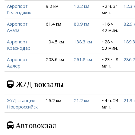
Аэропорт
9.2 км
12.2 км
~2 ч. 31
12.3 
Геленджик
мин.
Аэропорт
61.4 км
80.9 км
~16 ч.
82.9 
Анапа
42 мин.
Аэропорт
104.5 км
138.3 км
~28 ч.
189.3
Краснодар
53 мин.
Аэропорт
208.6 км
261.8 км
~23 ч. 8
286.7
Адлер
мин.
Ж/Д вокзалы
Ж/Д станция
16.2 км
21.2 км
~4 ч. 24
21.3 
Новороссийск
мин.
Автовокзал