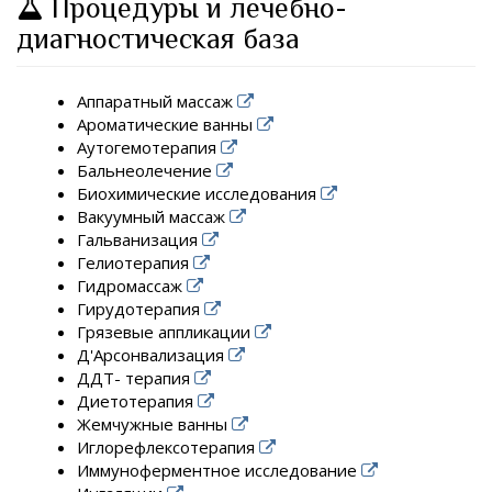
Процедуры и лечебно-
диагностическая база
Аппаратный массаж
Ароматические ванны
Аутогемотерапия
Бальнеолечение
Биохимические исследования
Вакуумный массаж
Гальванизация
Гелиотерапия
Гидромассаж
Гирудотерапия
Грязевые аппликации
Д'Арсонвализация
ДДТ- терапия
Диетотерапия
Жемчужные ванны
Иглорефлексотерапия
Иммуноферментное исследование