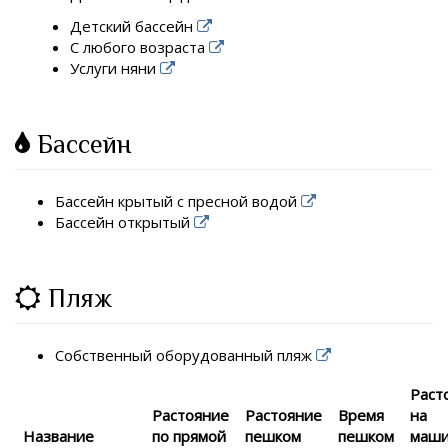
Детский бассейн
С любого возраста
Услуги няни
Бассейн
Бассейн крытый с пресной водой
Бассейн открытый
Пляж
Собственный оборудованный пляж
Раст
Растояние
Растояние
Время
на
Название
по прямой
пешком
пешком
маш