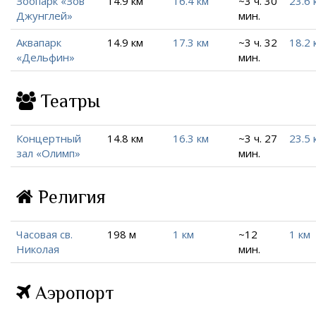
Зоопарк «Зов
14.9 км
16.4 км
~3 ч. 30
23.6 
Джунглей»
мин.
Аквапарк
14.9 км
17.3 км
~3 ч. 32
18.2 
«Дельфин»
мин.
Театры
Концертный
14.8 км
16.3 км
~3 ч. 27
23.5 
зал «Олимп»
мин.
Религия
Часовая св.
198 м
1 км
~12
1 км
Николая
мин.
Аэропорт