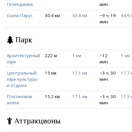
Геленджика
мин.
Скала Парус
30.4 км
43.6 км
~9 ч. 19
44.9 
мин.
Парк
Архитектурный
222 м
1 км
~12
1 км
парк
мин.
Центральный
15 км
17.1 км
~3 ч. 30
17.7 
парк культуры
мин.
и отдыха
Платановая
15.2 км
17.1 км
~3 ч. 30
17.3 
аллея
мин.
Аттракционы