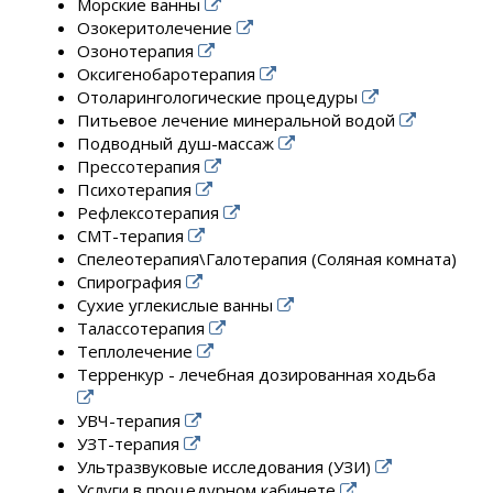
Морские ванны
Озокеритолечение
Озонотерапия
Оксигенобаротерапия
Отоларингологические процедуры
Питьевое лечение минеральной водой
Подводный душ-массаж
Прессотерапия
Психотерапия
Рефлексотерапия
СМТ-терапия
Спелеотерапия\Галотерапия (Соляная комната)
Спирография
Сухие углекислые ванны
Талассотерапия
Теплолечение
Терренкур - лечебная дозированная ходьба
УВЧ-терапия
УЗТ-терапия
Ультразвуковые исследования (УЗИ)
Услуги в процедурном кабинете