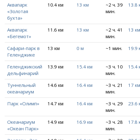
Аквапарк
10.4 км
13 км
~2 ч. 39
13.8 
«Золотая
мин.
бухта»
Аквапарк
11.6 км
13 км
~2 ч. 41
13 к
«Бегемот»
мин.
Сафари-парк в
13 км
0 м
~1 мин.
19.9 
Геленджике
Геленджикский
13.9 км
15.4 км
~3 ч. 10
15.4 
дельфинарий
мин.
Туннельный
14.6 км
16.4 км
~3 ч. 21
17 к
океанариум
мин.
Парк «Олимп»
14.7 км
16.4 км
~3 ч. 29
23.6 
мин.
Океанариум
14.9 км
16.9 км
~3 ч. 28
17.8 
«Океан Парк»
мин.