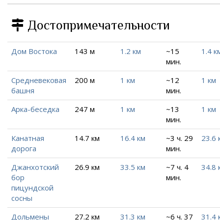
Достопримечательности
Дом Востока
143 м
1.2 км
~15
1.4 к
мин.
Средневековая
200 м
1 км
~12
1 км
башня
мин.
Арка-беседка
247 м
1 км
~13
1 км
мин.
Канатная
14.7 км
16.4 км
~3 ч. 29
23.6 
дорога
мин.
Джанхотский
26.9 км
33.5 км
~7 ч. 4
34.8 
бор
мин.
пицундской
сосны
Дольмены
27.2 км
31.3 км
~6 ч. 37
31.4 