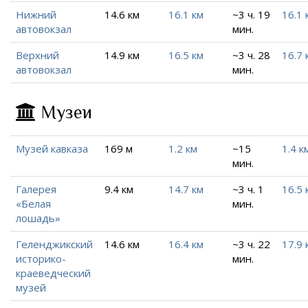
Нижний
14.6 км
16.1 км
~3 ч. 19
16.1 
автовокзал
мин.
Верхний
14.9 км
16.5 км
~3 ч. 28
16.7 
автовокзал
мин.
Музеи
Музей кавказа
169 м
1.2 км
~15
1.4 к
мин.
Галерея
9.4 км
14.7 км
~3 ч. 1
16.5 
«Белая
мин.
лошадь»
Геленджикский
14.6 км
16.4 км
~3 ч. 22
17.9 
историко-
мин.
краеведческий
музей