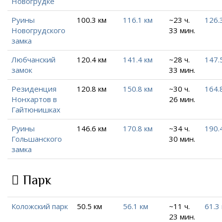
Новогрудке
Руины
100.3 км
116.1 км
~23 ч.
126.
Новогрудского
33 мин.
замка
Любчанский
120.4 км
141.4 км
~28 ч.
147.
замок
33 мин.
Резиденция
120.8 км
150.8 км
~30 ч.
164.
Нонхартов в
26 мин.
Гайтюнишках
Руины
146.6 км
170.8 км
~34 ч.
190.
Гольшанского
30 мин.
замка
Парк
Коложский парк
50.5 км
56.1 км
~11 ч.
61.3
23 мин.