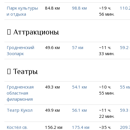
Парк культуры
84.8 км
98.8 км
~19 ч.
110.
и отдыха
56 мин.
Аттракционы
Гродненский
49.6 км
57 км
~11 ч.
59.2
Зоопарк
33 мин.
Театры
Гродненская
49.3 км
54.1 км
~10 ч.
55 к
областная
55 мин.
филармония
Театр Кукол
49.9 км
56.1 км
~11 ч.
59.3
22 мин.
Костёл св.
156.2 км
175.4 км
~35 ч.
209.