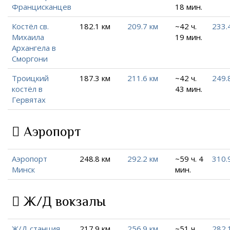
Францисканцев
18 мин.
Костёл св.
182.1 км
209.7 км
~42 ч.
233.
Михаила
19 мин.
Архангела в
Сморгони
Троицкий
187.3 км
211.6 км
~42 ч.
249.
костёл в
43 мин.
Гервятах
Аэропорт
Аэропорт
248.8 км
292.2 км
~59 ч. 4
310.
Минск
мин.
Ж/Д вокзалы
Ж/Д станция
217.9 км
256.9 км
~51 ч.
282.