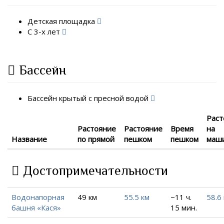
Детская площадка
С 3-х лет
Бассейн
Бассейн крытый с пресной водой
Раст
Растояние
Растояние
Время
на
Название
по прямой
пешком
пешком
маш
Достопримечательности
Водонапорная
49 км
55.5 км
~11 ч.
58.6
башня «Кася»
15 мин.