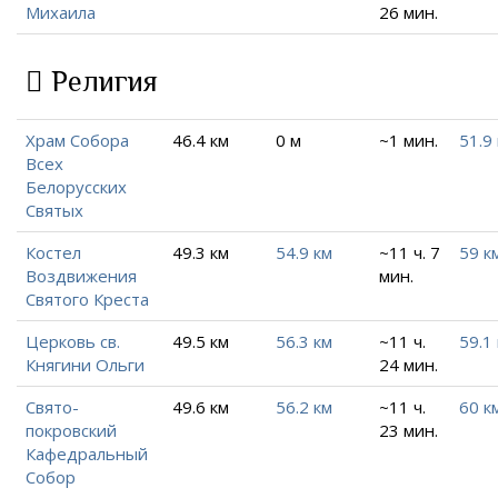
Михаила
26 мин.
Религия
Храм Собора
46.4 км
0 м
~1 мин.
51.9
Всех
Белорусских
Святых
Костел
49.3 км
54.9 км
~11 ч. 7
59 к
Воздвижения
мин.
Святого Креста
Церковь св.
49.5 км
56.3 км
~11 ч.
59.1
Княгини Ольги
24 мин.
Свято-
49.6 км
56.2 км
~11 ч.
60 к
покровский
23 мин.
Кафедральный
Собор