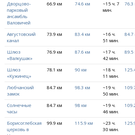
Дворцово-
66.9 км
74.6 км
~15 ч. 7
76.3
парковый
мин.
ансамбль
Валовичей
Августовский
73.9 км
83.4 км
~16 ч.
84.7
канал
51 мин.
Шлюз
76.9 км
87.6 км
~17 ч.
89.5
«Валкушак»
42 мин.
Шлюз
78.1 км
90 км
~18 ч.
125.
«Кужинец»
11 мин.
Любчанский
84.7 км
98.3 км
~19 ч.
109.
замок
50 мин.
Солнечные
84.7 км
98 км
~19 ч.
109.
часы
46 мин.
Борисоглебская
99.9 км
115.9 км
~23 ч.
125.
церковь в
30 мин.