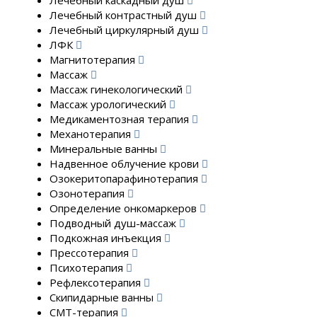
Лечебный каскадный душ
Лечебный контрастный душ
Лечебный циркулярный душ
ЛФК
Магнитотерапия
Массаж
Массаж гинекологический
Массаж урологический
Медикаментозная терапия
Механотерапия
Минеральные ванны
Надвенное облучение крови
Озокеритопарафинотерапия
Озонотерапия
Определение онкомаркеров
Подводный душ-массаж
Подкожная инъекция
Прессотерапия
Психотерапия
Рефлексотерапия
Скипидарные ванны
СМТ-терапия