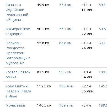
Синагога
49.9 км
55.3 км
~11 ч.
59.3
Иудейской
11 мин.
Религиозной
Общины
Архиерейское
50.1 км
56.1 км
~11 ч.
59.5
подворье
22 мин.
Церковь
55.8 км
66.6 км
~13 ч.
83.1
Рождества
24 мин.
Пресвятой
Богородицы в
Мурованке
Костел Святой
83.5 км
98.7 км
~19 ч.
109.
семьи
54 мин.
Храм Святых
112.5 км
138.4 км
~27 ч.
145.
Петра и Павла
56 мин.
в Ивье
Монастырь
146.5 км
169.9 км
~34 ч.
189.