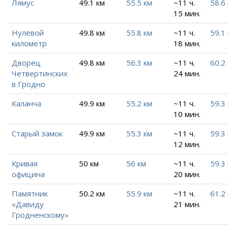
Лямус
49.1 км
55.5 км
~11 ч.
58.6
15 мин.
Нулевой
49.8 км
55.8 км
~11 ч.
59.1
километр
18 мин.
Дворец
49.8 км
56.3 км
~11 ч.
60.2
Четвертинских
24 мин.
в Гродно
Каланча
49.9 км
55.2 км
~11 ч.
59.3
10 мин.
Старый замок
49.9 км
55.3 км
~11 ч.
59.3
12 мин.
Кривая
50 км
56 км
~11 ч.
59.3
официна
20 мин.
Памятник
50.2 км
55.9 км
~11 ч.
61.2
«Давиду
21 мин.
Гродненскому»