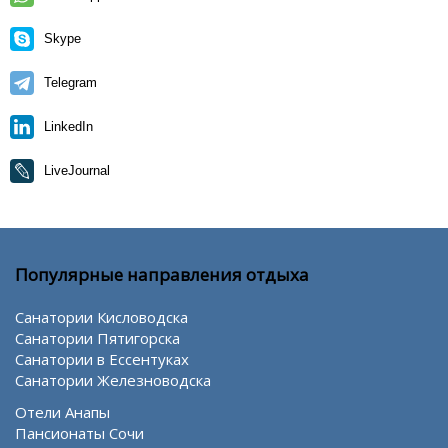
Skype
Telegram
LinkedIn
LiveJournal
Популярные направления отдыха
Санатории Кисловодска
Санатории Пятигорска
Санатории в Ессентуках
Санатории Железноводска
Отели Анапы
Пансионаты Сочи