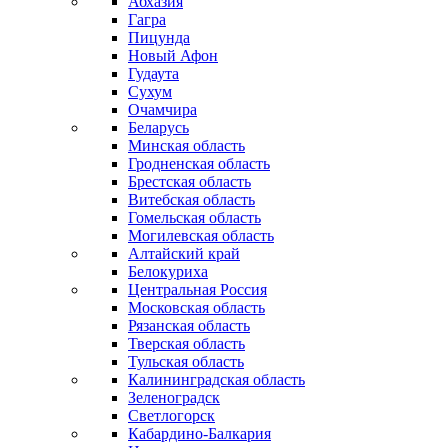
Абхазия
Гагра
Пицунда
Новый Афон
Гудаута
Сухум
Очамчира
Беларусь
Минская область
Гродненская область
Брестская область
Витебская область
Гомельская область
Могилевская область
Алтайский край
Белокуриха
Центральная Россия
Московская область
Рязанская область
Тверская область
Тульская область
Калининградская область
Зеленоградск
Светлогорск
Кабардино-Балкария