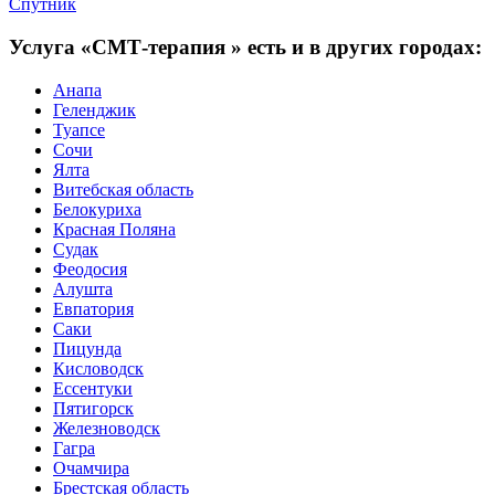
Спутник
Услуга «СМТ-терапия » есть и в других городах:
Анапа
Геленджик
Туапсе
Сочи
Ялта
Витебская область
Белокуриха
Красная Поляна
Судак
Феодосия
Алушта
Евпатория
Саки
Пицунда
Кисловодск
Ессентуки
Пятигорск
Железноводск
Гагра
Очамчира
Брестская область