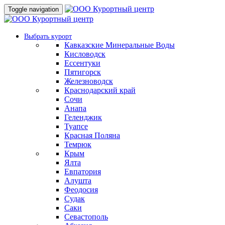
Toggle navigation
Выбрать курорт
Кавказские Минеральные Воды
Кисловодск
Ессентуки
Пятигорск
Железноводск
Краснодарский край
Сочи
Анапа
Геленджик
Туапсе
Красная Поляна
Темрюк
Крым
Ялта
Евпатория
Алушта
Феодосия
Судак
Саки
Севастополь