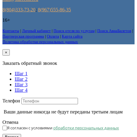
8(804)333-73-20
;
8(967)555-86-35
16+
Контакты
|
Личный кабинет
|
Поиск отеля по услугам
|
Поиск АвиаБилетов
|
Партнерская программа
|
Оплата
|
Карта сайта
Политика обработки персональных данных
×
Заказать обратный звонок
Шаг 1
Шаг 2
Шаг 3
Шаг 4
Телефон
Ваши данные никогда не будут переданы третьим лицам
Отмена
Я согласен с условиями
обработки персональных данных