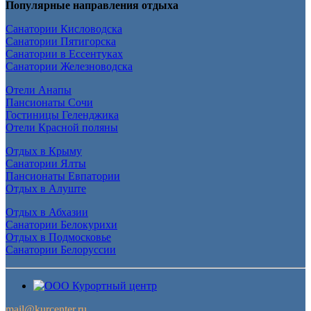
Популярные направления отдыха
Санатории Кисловодска
Санатории Пятигорска
Санатории в Ессентуках
Санатории Железноводска
Отели Анапы
Пансионаты Сочи
Гостиницы Геленджика
Отели Красной поляны
Отдых в Крыму
Санатории Ялты
Пансионаты Евпатории
Отдых в Алуште
Отдых в Абхазии
Санатории Белокурихи
Отдых в Подмосковье
Санатории Белоруссии
mail@kurcenter.ru