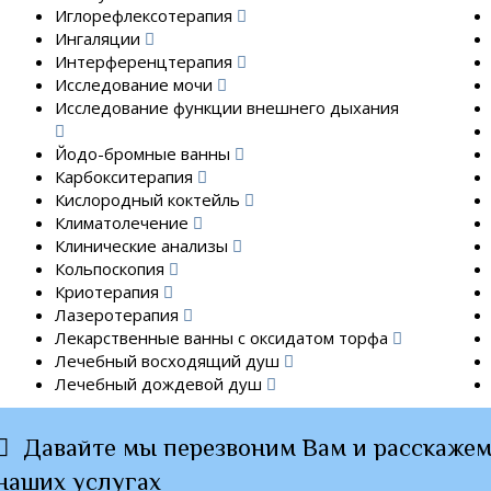
Иглорефлексотерапия
Ингаляции
Интерференцтерапия
Исследование мочи
Исследование функции внешнего дыхания
Йодо-бромные ванны
Карбокситерапия
Кислородный коктейль
Климатолечение
Клинические анализы
Кольпоскопия
Криотерапия
Лазеротерапия
Лекарственные ванны с оксидатом торфа
Лечебный восходящий душ
Лечебный дождевой душ
Давайте мы перезвоним Вам и расскажем
наших услугах