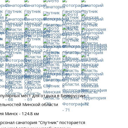
опулярных мест для отдыха в Белоруссии.
тельностей
Минской области
я Минск - 124.8 км
рсонал санатория "Спутник" посторается