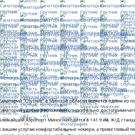
Санаторий "Спутник" в Минской области является одним из п
Санаторий удобно расположен относительно достопримеча
Ближайший Аэропорт Минск находится в 141.9 км, Ж/Д станци
К вашим услугам комфортабельные номера, а приветливый пе