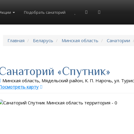
8(804)333-73-20
8(967)555-86-35
Акции
Подобрать санаторий
Главная
Беларусь
Минская область
Санатории
Санаторий «Спутник»
Минская область, Мядельский район, К. П. Нарочь, ул. Турис
Посмотреть карту