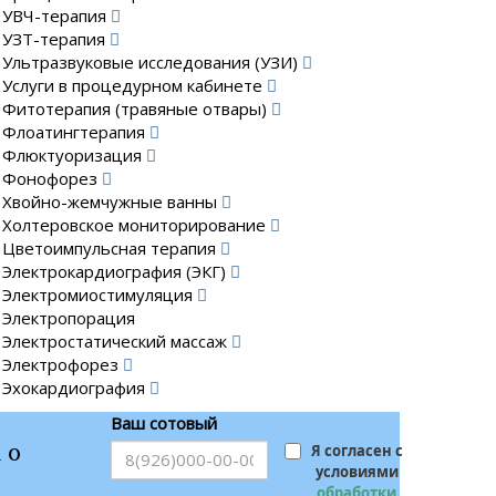
УВЧ-терапия
УЗТ-терапия
Ультразвуковые исследования (УЗИ)
Услуги в процедурном кабинете
Фитотерапия (травяные отвары)
Флоатингтерапия
Флюктуоризация
Фонофорез
Хвойно-жемчужные ванны
Холтеровское мониторирование
Цветоимпульсная терапия
Электрокардиография (ЭКГ)
Электромиостимуляция
Электропорация
Электростатический массаж
Электрофорез
Эхокардиография
Ваш сотовый
 о
Я согласен с
условиями
обработки