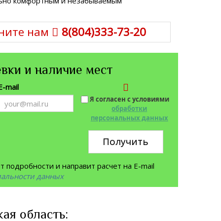
ально комфортным и незабываемым
ните нам
8(804)333-73-20
вки и наличие мест
E-mail
Я согласен с условиями
обработки
персональных данных
Получить
 подробности и направит расчет на E-mail
иальности данных
ая область: