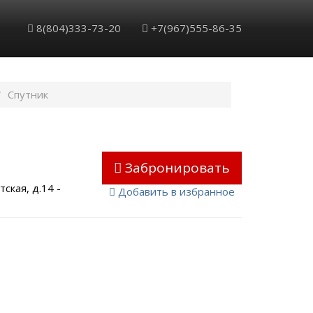
Обратный звонок
Забронировать
8(804)333-73-20
+7(967)555-86-35
Спутник
Забронировать
тская, д.14
-
Добавить в избранное