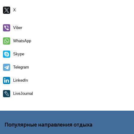
X
Viber
WhatsApp
Skype
Telegram
LinkedIn
LiveJournal
Популярные направления отдыха