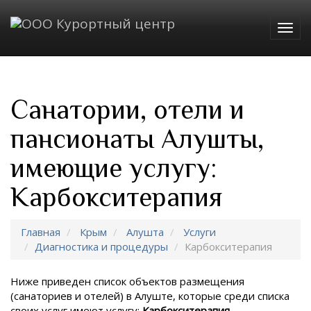
Togg
navig
Санатории, отели и
пансионаты Алушты,
имеющие услугу:
Карбокситерапия
Главная
Крым
Алушта
Услуги
Диагностика и процедуры
Карбокситерапия
Ниже приведен список объектов размещения
(санаториев и отелей) в
Алуште, которые среди списка
своих услуг имеют услугу:
Карбокситерапия
.