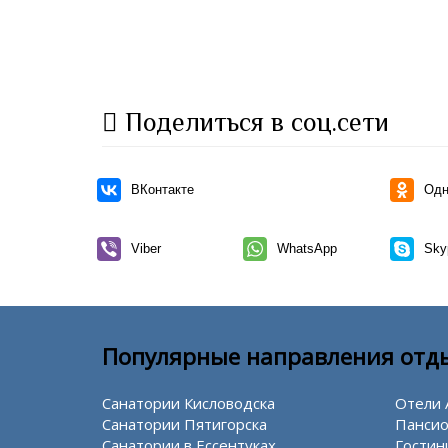
Поделиться в соц.сети
ВКонтакте
Одн
Viber
WhatsApp
Sky
Популярные направления отд
Санатории Кисловодска
Отели 
Санатории Пятигорска
Пансио
Санатории в Ессентуках
Гостин