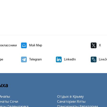
оклассники
Мой Мир
X
pe
Telegram
LinkedIn
LiveJ
ыха
Анапы
Отдых в Крыму
наты Сочи
Санатории Ялты
ицы Геленджика
Пансионаты Евпатории