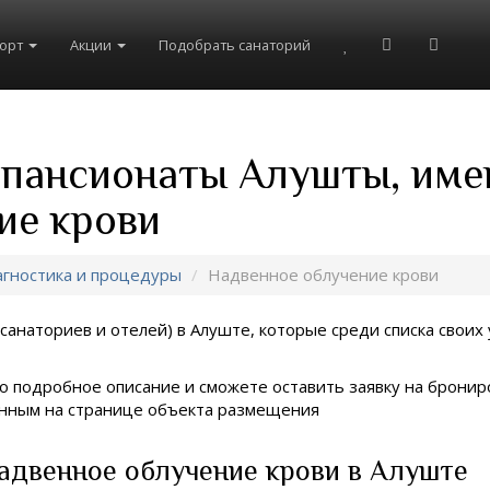
рорт
Акции
Подобрать санаторий
и пансионаты Алушты, име
ие крови
гностика и процедуры
Надвенное облучение крови
санаториев и отелей) в
Алуште, которые среди списка своих 
о подробное описание и сможете оставить заявку на брониро
занным на странице объекта размещения
адвенное облучение крови в Алуште