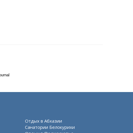
ournal
Отдых в Абхазии
Санатории Белокурихи