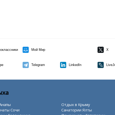
оклассники
Мой Мир
X
pe
Telegram
LinkedIn
LiveJ
ыха
Анапы
Отдых в Крыму
наты Сочи
Санатории Ялты