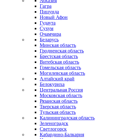
Абхазия
Гагра
Пицунда
Новый Афон
Гудаута
Сухум
Очамчира
Беларусь
Минская область
Гродненская область
Брестская область
Витебская область
Гомельская область
Могилевская область
Алтайский край
Белокуриха
Центральная Россия
Московская область
Рязанская область
Тверская область
Тульская область
Калининградская область
Зеленоградск
Светлогорск
Кабардино-Балкария