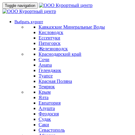
Toggle navigation
Выбрать курорт
Кавказские Минеральные Воды
Кисловодск
Ессентуки
Пятигорск
Железноводск
Краснодарский край
Сочи
Анапа
Геленджик
Туапсе
Красная Поляна
Темрюк
Крым
Ялта
Евпатория
Алушта
Феодосия
Судак
Саки
Севастополь