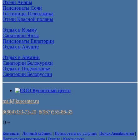
Отели Анапы
Пансионаты Сочи
Гостиницы Геленджика
Отели Красной поляны
Отдых в Крыму
Санатории Ялты
Пансионаты Евпатории
Отдых в Алуште
Отдых в Абхазии
Санатории Белокурихи
Отдых в Подмосковье
Санатории Белоруссии
mail@kurcenter.ru
8(804)333-73-20
;
8(967)555-86-35
16+
Контакты
|
Личный кабинет
|
Поиск отеля по услугам
|
Поиск АвиаБилетов
|
Партнерская программа
|
Оплата
|
Карта сайта