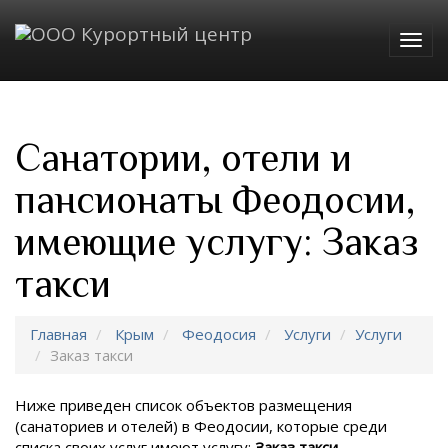
Togg
navig
Санатории, отели и
пансионаты Феодосии,
имеющие услугу: Заказ
такси
Главная
Крым
Феодосия
Услуги
Услуги
Заказ такси
Ниже приведен список объектов размещения
(санаториев и отелей) в
Феодосии, которые среди
списка своих услуг имеют услугу:
Заказ такси
.