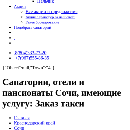
Нальчик
Акции
Все акции и предложения
Акция "Трансфер за наш счет"
Ранее бронирование
Подобрать санаторий
8(804)333-73-20
+7(967)555-86-35
{"Object":null,"Town":"4"}
Санатории, отели и
пансионаты Сочи, имеющие
услугу: Заказ такси
Главная
Краснодарский край
Сочи