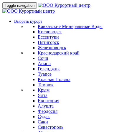
Toggle navigation
Выбрать курорт
Кавказские Минеральные Воды
Кисловодск
Ессентуки
Пятигорск
Железноводск
Краснодарский край
Сочи
Анапа
Геленджик
Туапсе
Красная Поляна
Темрюк
Крым
Ялта
Евпатория
Алушта
Феодосия
Судак
Саки
Севастополь