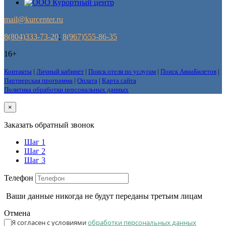
mail@kurcenter.ru
8(804)333-73-20
;
8(967)555-86-35
16+
Контакты
|
Личный кабинет
|
Поиск отеля по услугам
|
Поиск АвиаБилетов
|
Партнерская программа
|
Оплата
|
Карта сайта
Политика обработки персональных данных
×
Заказать обратный звонок
Шаг 1
Шаг 2
Шаг 3
Телефон
Ваши данные никогда не будут переданы третьим лицам
Отмена
Я согласен с условиями
обработки персональных данных