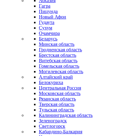
Абхазия
Гагра
Пицунда
Новый Афон
Гудаута
Сухум
Очамчира
Беларусь
Минская область
Гродненская область
Брестская область
Витебская область
Гомельская область
Могилевская область
Алтайский край
Белокуриха
Центральная Россия
Московская область
Рязанская область
Тверская область
Тульская область
Калининградская область
Зеленоградск
Светлогорск
Кабардино-Балкария