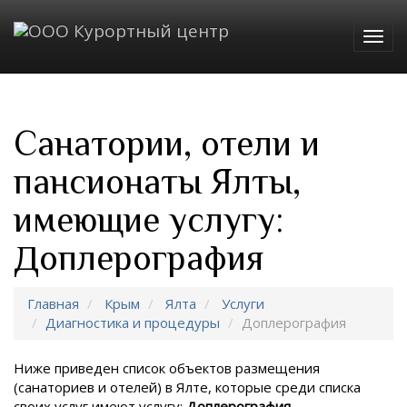
Togg
navig
Санатории, отели и
пансионаты Ялты,
имеющие услугу:
Доплерография
Главная
Крым
Ялта
Услуги
Диагностика и процедуры
Доплерография
Ниже приведен список объектов размещения
(санаториев и отелей) в
Ялте, которые среди списка
своих услуг имеют услугу:
Доплерография
.