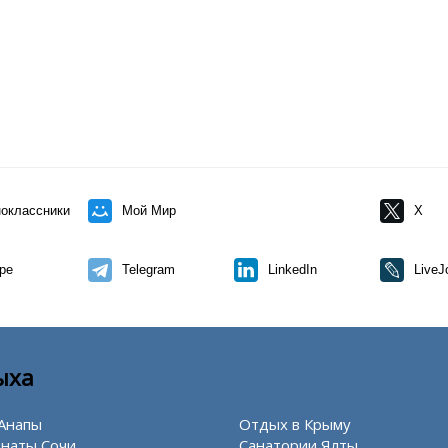
оклассники
Мой Мир
X
pe
Telegram
LinkedIn
LiveJ
ыха
Анапы
Отдых в Крыму
наты Сочи
Санатории Ялты