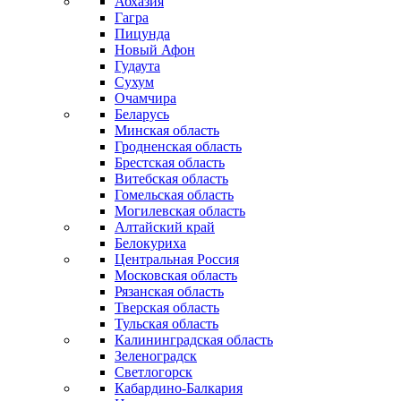
Абхазия
Гагра
Пицунда
Новый Афон
Гудаута
Сухум
Очамчира
Беларусь
Минская область
Гродненская область
Брестская область
Витебская область
Гомельская область
Могилевская область
Алтайский край
Белокуриха
Центральная Россия
Московская область
Рязанская область
Тверская область
Тульская область
Калининградская область
Зеленоградск
Светлогорск
Кабардино-Балкария