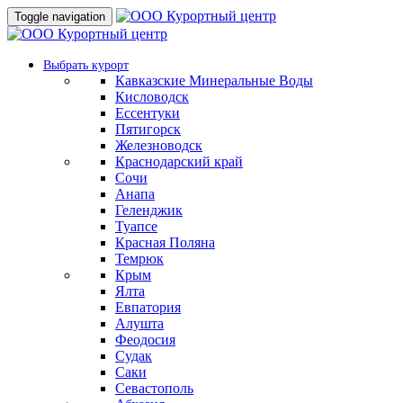
Toggle navigation
Выбрать курорт
Кавказские Минеральные Воды
Кисловодск
Ессентуки
Пятигорск
Железноводск
Краснодарский край
Сочи
Анапа
Геленджик
Туапсе
Красная Поляна
Темрюк
Крым
Ялта
Евпатория
Алушта
Феодосия
Судак
Саки
Севастополь