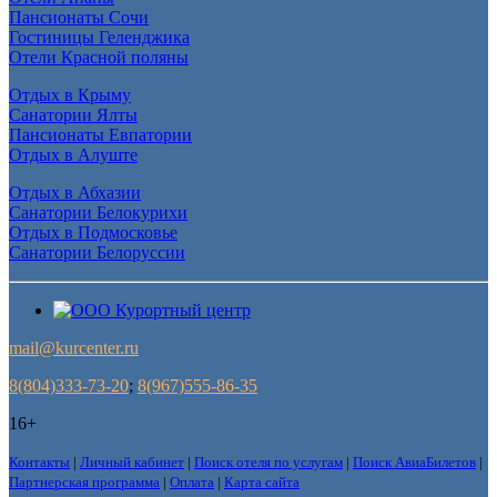
Пансионаты Сочи
Гостиницы Геленджика
Отели Красной поляны
Отдых в Крыму
Санатории Ялты
Пансионаты Евпатории
Отдых в Алуште
Отдых в Абхазии
Санатории Белокурихи
Отдых в Подмосковье
Санатории Белоруссии
mail@kurcenter.ru
8(804)333-73-20
;
8(967)555-86-35
16+
Контакты
|
Личный кабинет
|
Поиск отеля по услугам
|
Поиск АвиаБилетов
|
Партнерская программа
|
Оплата
|
Карта сайта