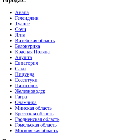
городах:
Анапа
Геленджик
Туапсе
Сочи
Ялта
Витебская область
Белокуриха
Красная Поляна
Алушта
Евпатория
Саки
Пицунда
Ессентуки
Пятигорск
Железноводск
Гагра
Очамчира
Минская область
Брестская область
Гродненская область
Гомельская область
Московская область