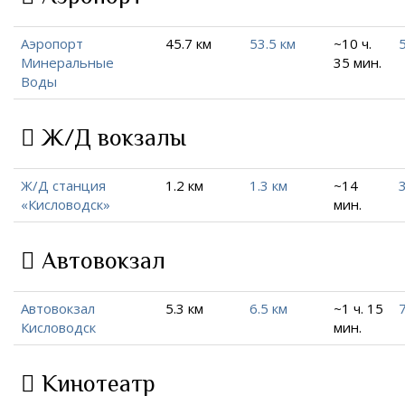
Аэропорт
45.7 км
53.5 км
~10 ч.
Минеральные
35 мин.
Воды
Ж/Д вокзалы
Ж/Д станция
1.2 км
1.3 км
~14
3
«Кисловодск»
мин.
Автовокзал
Автовокзал
5.3 км
6.5 км
~1 ч. 15
7
Кисловодск
мин.
Кинотеатр