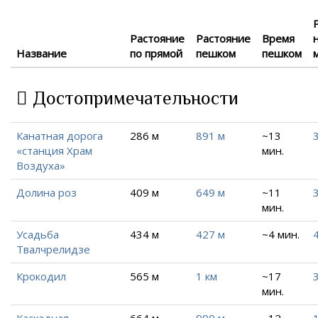
Растояние
Растояние
Время
Название
по прямой
пешком
пешком
Достопримечательности
Канатная дорога
286 м
891 м
~13
3
«станция Храм
мин.
Воздуха»
Долина роз
409 м
649 м
~11
3
мин.
Усадьба
434 м
427 м
~4 мин.
Твалчрелидзе
Крокодил
565 м
1 км
~17
3
мин.