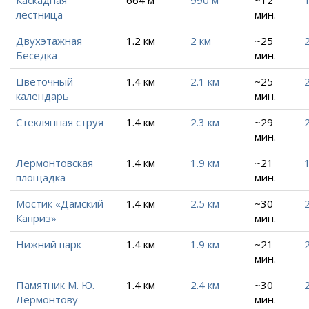
Каскадная
664 м
990 м
~12
1
лестница
мин.
Двухэтажная
1.2 км
2 км
~25
2
Беседка
мин.
Цветочный
1.4 км
2.1 км
~25
календарь
мин.
Стеклянная струя
1.4 км
2.3 км
~29
2
мин.
Лермонтовская
1.4 км
1.9 км
~21
1
площадка
мин.
Мостик «Дамский
1.4 км
2.5 км
~30
2
Каприз»
мин.
Нижний парк
1.4 км
1.9 км
~21
мин.
Памятник М. Ю.
1.4 км
2.4 км
~30
2
Лермонтову
мин.