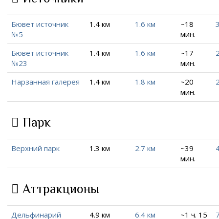
Бювет источник
1.4 км
1.6 км
~18
3
№5
мин.
Бювет источник
1.4 км
1.6 км
~17
2
№23
мин.
Нарзанная галерея
1.4 км
1.8 км
~20
мин.
Парк
Верхний парк
1.3 км
2.7 км
~39
4
мин.
Аттракционы
Дельфинарий
4.9 км
6.4 км
~1 ч. 15
7