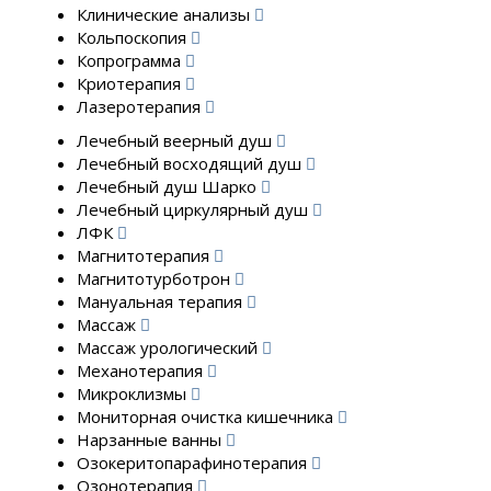
Клинические анализы
Кольпоскопия
Копрограмма
Криотерапия
Лазеротерапия
Лечебный веерный душ
Лечебный восходящий душ
Лечебный душ Шарко
Лечебный циркулярный душ
ЛФК
Магнитотерапия
Магнитотурботрон
Мануальная терапия
Массаж
Массаж урологический
Механотерапия
Микроклизмы
Мониторная очистка кишечника
Нарзанные ванны
Озокеритопарафинотерапия
Озонотерапия