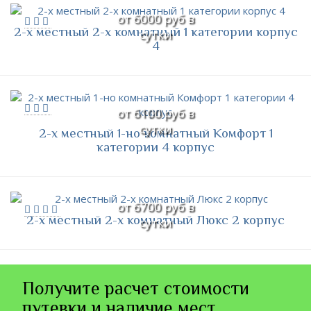
от 6000 руб в
2-х местный 2-х комнатный 1 категории корпус
сутки
4
от 6100 руб в
сутки
2-х местный 1-но комнатный Комфорт 1
категории 4 корпус
от 6700 руб в
2-х местный 2-х комнатный Люкс 2 корпус
сутки
Получите расчет стоимости
путевки и наличие мест