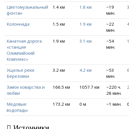
Цветомузыкальный
1.4 км
1.8 км
~19
3
фонтан
мин.
Колоннада
1.5 км
1.9 км
~22
мин.
Канатная дорога
1.9 км
3.1 км
~54
«станция
мин.
Олимпийский
Комплекс»
Ущелье реки
3.2 км
4.2 км
~53
6
Березовки
мин.
Замок коварства и
166.5 км
1057.7 км
~220 ч.
любви
28 мин.
Медовые
173.2 км
0 м
~1 мин.
водопады
Источники