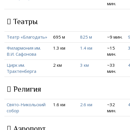
мин.
Театры
Театр «Благодать»
695 м
825 м
~9 мин.
Филармония им.
1.3 км
1.4 км
~15
3
В.И. Сафонова
мин.
Цирк им.
2 км
3 км
~33
Трахтенберга
мин.
Религия
Свято-Никольский
1.6 км
2.6 км
~32
4
собор
мин.
Аэропорт