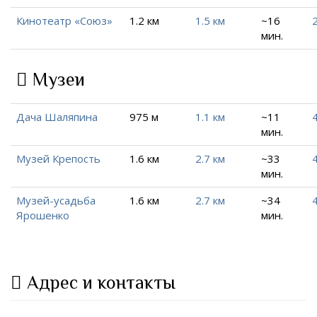
Кинотеатр «Союз»
1.2 км
1.5 км
~16
2
мин.
Музеи
Дача Шаляпина
975 м
1.1 км
~11
4
мин.
Музей Крепость
1.6 км
2.7 км
~33
4
мин.
Музей-усадьба
1.6 км
2.7 км
~34
4
Ярошенко
мин.
Адрес и контакты