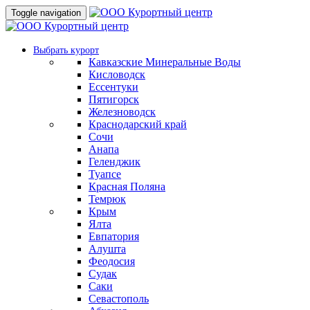
Toggle navigation
Выбрать курорт
Кавказские Минеральные Воды
Кисловодск
Ессентуки
Пятигорск
Железноводск
Краснодарский край
Сочи
Анапа
Геленджик
Туапсе
Красная Поляна
Темрюк
Крым
Ялта
Евпатория
Алушта
Феодосия
Судак
Саки
Севастополь