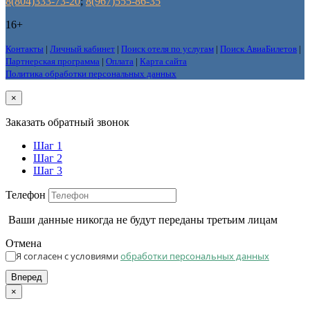
8(804)333-73-20
;
8(967)555-86-35
16+
Контакты
|
Личный кабинет
|
Поиск отеля по услугам
|
Поиск АвиаБилетов
|
Партнерская программа
|
Оплата
|
Карта сайта
Политика обработки персональных данных
×
Заказать обратный звонок
Шаг 1
Шаг 2
Шаг 3
Телефон
Ваши данные никогда не будут переданы третьим лицам
Отмена
Я согласен с условиями
обработки персональных данных
Вперед
×