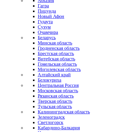
Абхазия
Гагра
Пицунда
Новый Афон
Гудаута
Сухум
Очамчира
Беларусь
Минская область
Гродненская область
Брестская область
Витебская область
Гомельская область
Могилевская область
Алтайский край
Белокуриха
Центральная Россия
Московская область
Рязанская область
Тверская область
Тульская область
Калининградская область
Зеленоградск
Светлогорск
Кабардино-Балкария