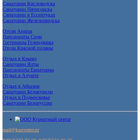
Санатории Кисловодска
Санатории Пятигорска
Санатории в Ессентуках
Санатории Железноводска
Отели Анапы
Пансионаты Сочи
Гостиницы Геленджика
Отели Красной поляны
Отдых в Крыму
Санатории Ялты
Пансионаты Евпатории
Отдых в Алуште
Отдых в Абхазии
Санатории Белокурихи
Отдых в Подмосковье
Санатории Белоруссии
mail@kurcenter.ru