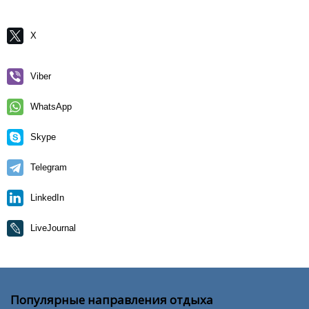
X
Viber
WhatsApp
Skype
Telegram
LinkedIn
LiveJournal
Популярные направления отдыха