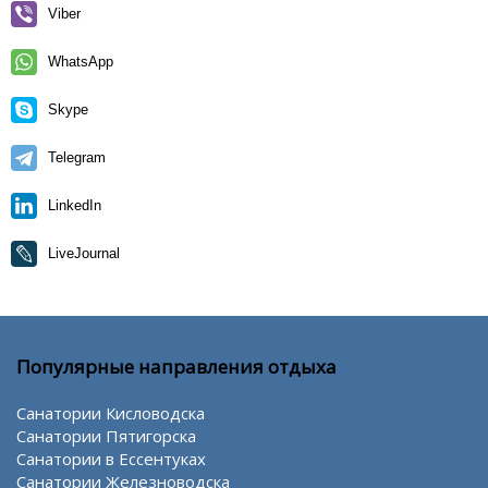
Viber
WhatsApp
Skype
Telegram
LinkedIn
LiveJournal
Популярные направления отдыха
Санатории Кисловодска
Санатории Пятигорска
Санатории в Ессентуках
Санатории Железноводска