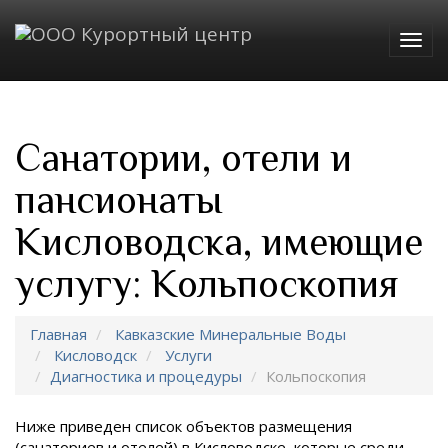
Togg
navig
Санатории, отели и
пансионаты
Кисловодска, имеющие
услугу: Кольпоскопия
Главная
Кавказские Минеральные Воды
Кисловодск
Услуги
Диагностика и процедуры
Кольпоскопия
Ниже приведен список объектов размещения
(санаториев и отелей) в
Кисловодске, которые среди