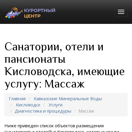
Togg
navig
Санатории, отели и
пансионаты
Кисловодска, имеющие
услугу: Массаж
Главная
Кавказские Минеральные Воды
Кисловодск
Услуги
Диагностика и процедуры
Массаж
Ниже приведен список объектов размещения
(санаториев и отелей) в
Кисловодске, которые среди