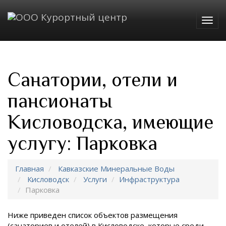
Togg
navig
Санатории, отели и
пансионаты
Кисловодска, имеющие
услугу: Парковка
Главная
Кавказские Минеральные Воды
Кисловодск
Услуги
Инфраструктура
Парковка
Ниже приведен список объектов размещения
(санаториев и отелей) в
Кисловодске, которые среди