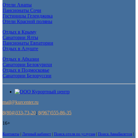
Отели Анапы
Пансионаты Сочи
Гостиницы Геленджика
Отели Красной поляны
Отдых в Крыму
Санатории Ялты
Пансионаты Евпатории
Отдых в Алуште
Отдых в Абхазии
Санатории Белокурихи
Отдых в Подмосковье
Санатории Белоруссии
mail@kurcenter.ru
8(804)333-73-20
;
8(967)555-86-35
16+
Контакты
|
Личный кабинет
|
Поиск отеля по услугам
|
Поиск АвиаБилетов
|