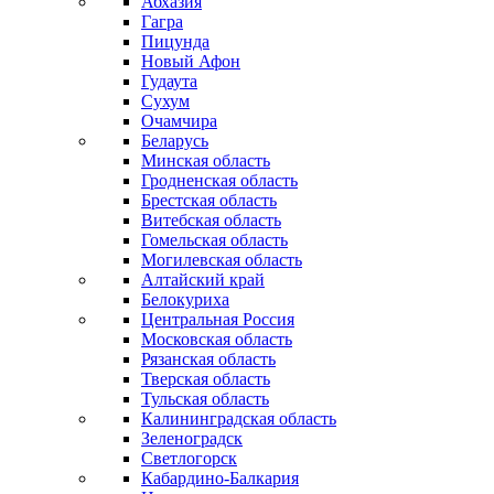
Абхазия
Гагра
Пицунда
Новый Афон
Гудаута
Сухум
Очамчира
Беларусь
Минская область
Гродненская область
Брестская область
Витебская область
Гомельская область
Могилевская область
Алтайский край
Белокуриха
Центральная Россия
Московская область
Рязанская область
Тверская область
Тульская область
Калининградская область
Зеленоградск
Светлогорск
Кабардино-Балкария