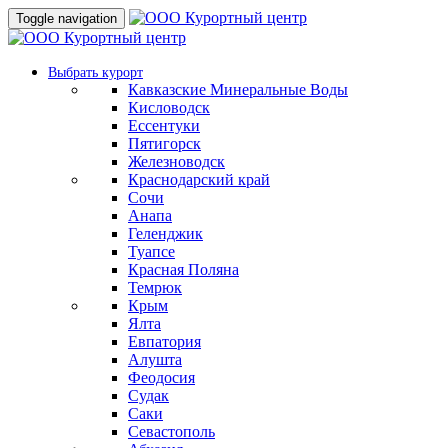
Toggle navigation
Выбрать курорт
Кавказские Минеральные Воды
Кисловодск
Ессентуки
Пятигорск
Железноводск
Краснодарский край
Сочи
Анапа
Геленджик
Туапсе
Красная Поляна
Темрюк
Крым
Ялта
Евпатория
Алушта
Феодосия
Судак
Саки
Севастополь