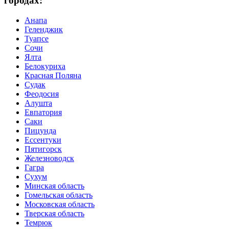
городах:
Анапа
Геленджик
Туапсе
Сочи
Ялта
Белокуриха
Красная Поляна
Судак
Феодосия
Алушта
Евпатория
Саки
Пицунда
Ессентуки
Пятигорск
Железноводск
Гагра
Сухум
Минская область
Гомельская область
Московская область
Тверская область
Темрюк