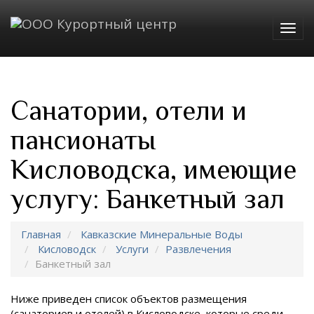
Togg
navig
Санатории, отели и
пансионаты
Кисловодска, имеющие
услугу: Банкетный зал
Главная
Кавказские Минеральные Воды
Кисловодск
Услуги
Развлечения
Банкетный зал
Ниже приведен список объектов размещения
(санаториев и отелей) в
Кисловодске, которые среди