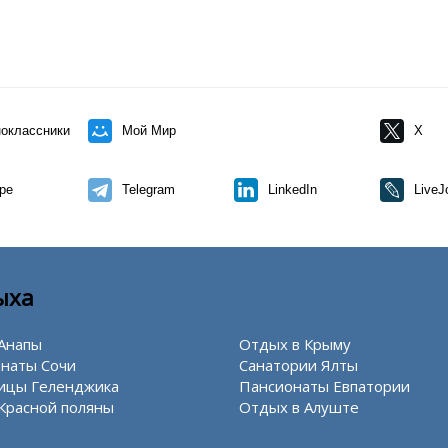
оклассники
Мой Мир
X
pe
Telegram
LinkedIn
LiveJ
ыха
Анапы
Отдых в Крыму
наты Сочи
Санатории Ялты
ицы Геленджика
Пансионаты Евпатории
Красной поляны
Отдых в Алуште