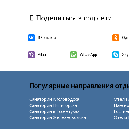
Поделиться в соц.сети
ВКонтакте
Одн
Viber
WhatsApp
Sky
Популярные направления отд
Санатории Кисловодска
Отели 
Санатории Пятигорска
Пансио
Санатории в Ессентуках
Гостин
Санатории Железноводска
Отели 