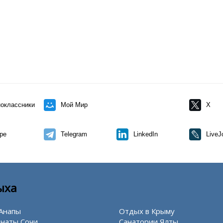
оклассники
Мой Мир
X
pe
Telegram
LinkedIn
LiveJ
ыха
Анапы
Отдых в Крыму
наты Сочи
Санатории Ялты