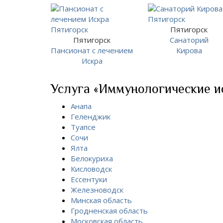
Пятигорск
Пятигорск
Санаторий
Пансионат с лечением
Кирова
Искра
Услуга «Иммунологические ис
Анапа
Геленджик
Туапсе
Сочи
Ялта
Белокуриха
Кисловодск
Ессентуки
Железноводск
Минская область
Гродненская область
Московская область