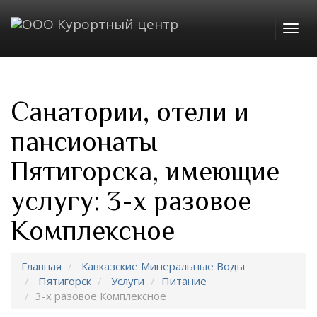
Togg
navig
Санатории, отели и
пансионаты
Пятигорска, имеющие
услугу: 3-х разовое
Комплексное
Главная
Кавказские Минеральные Воды
Пятигорск
Услуги
Питание
3-х разовое Комплексное