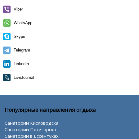
Viber
WhatsApp
Skype
Telegram
LinkedIn
LiveJournal
Популярные направления отдыха
Санатории Кисловодска
Санатории Пятигорска
Санатории в Ессентуках