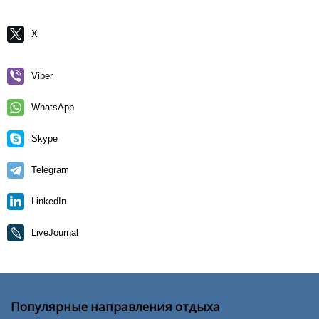
X
Viber
WhatsApp
Skype
Telegram
LinkedIn
LiveJournal
Популярные направления отдыха