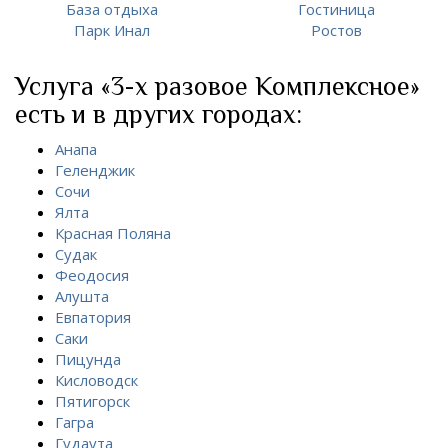
База отдыха
Гостиница
Парк Инал
Ростов
Услуга «3-х разовое Комплексное»
есть и в других городах:
Анапа
Геленджик
Сочи
Ялта
Красная Поляна
Судак
Феодосия
Алушта
Евпатория
Саки
Пицунда
Кисловодск
Пятигорск
Гагра
Гудаута