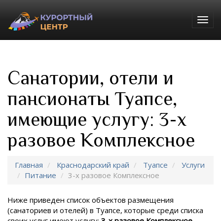
Togg
navig
Санатории, отели и
пансионаты Туапсе,
имеющие услугу: 3-х
разовое Комплексное
Главная
Краснодарский край
Туапсе
Услуги
Питание
3-х разовое Комплексное
Ниже приведен список объектов размещения
(санаториев и отелей) в
Туапсе, которые среди списка
своих услуг имеют услугу:
3-х разовое Комплексное
.