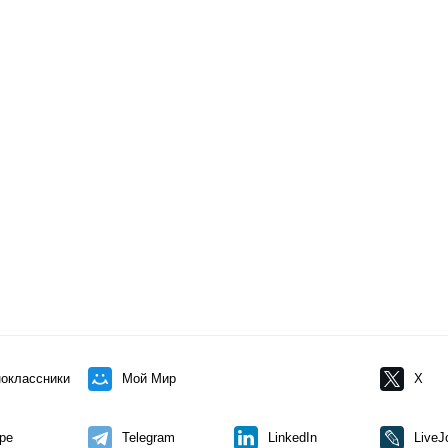
оклассники
Мой Мир
X
pe
Telegram
LinkedIn
LiveJ