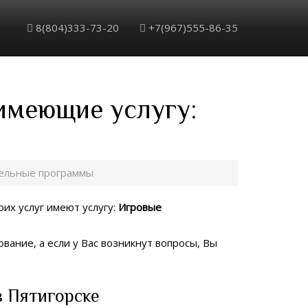
8(804)333-73-20
+7(967)555-86-35
 имеющие услугу:
тельные программы
оих услуг имеют услугу:
Игровые
вание, а если у Вас возникнут вопросы, Вы
 Пятигорске