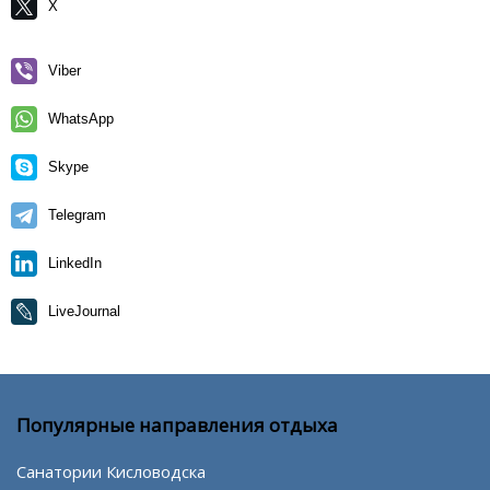
X
Viber
WhatsApp
Skype
Telegram
LinkedIn
LiveJournal
Популярные направления отдыха
Санатории Кисловодска