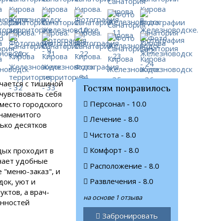
ечается с тишиной
Гостям понравилось
очувствовать себя
Персонал - 10.0
вместо городского
знаменитого
Лечение - 8.0
ько десятков
Чистота - 8.0
Комфорт - 8.0
дых проходит в
чает удобные
Расположение - 8.0
 "меню-заказ", и
Развлечения - 8.0
док, уют и
ктов, а врач-
на основе 1 отзыва
енностей
Забронировать