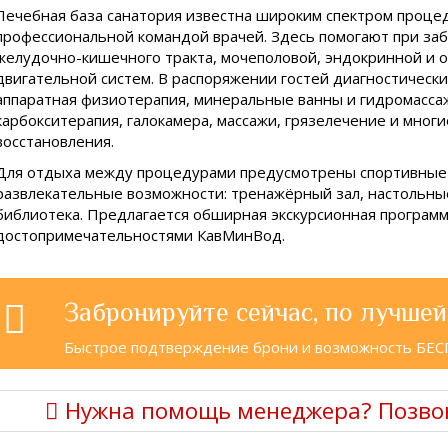
Лечебная база санатория известна широким спектром проце
профессиональной командой врачей. Здесь помогают при за
желудочно-кишечного тракта, мочеполовой, эндокринной и 
двигательной систем. В распоряжении гостей диагностически
аппаратная физиотерапия, минеральные ванны и гидромассаж
карбокситерапия, галокамера, массажи, грязелечение и мног
восстановления.
Для отдыха между процедурами предусмотрены спортивные
развлекательные возможности: тренажёрный зал, настольны
библиотека. Предлагается обширная экскурсионная программ
достопримечательностями КавМинВод.
Забронируйте сейчас, по лучшей
Быстрое подтверждение брони и возможность БЕ
Нужна помощь менеджера? Позво