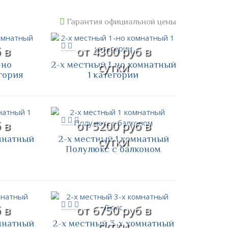
Гарантия официальной цены
 в
от 4300 руб в
-но
2-х местный 1-но комнатный
сутки
гория
1 категории
 в
от 5200 руб в
мнатный
2-х местный 1 комнатный
сутки
Полулюкс с балконом
 в
от 6750 руб в
мнатный
2-х местный 3-х комнатный
сутки