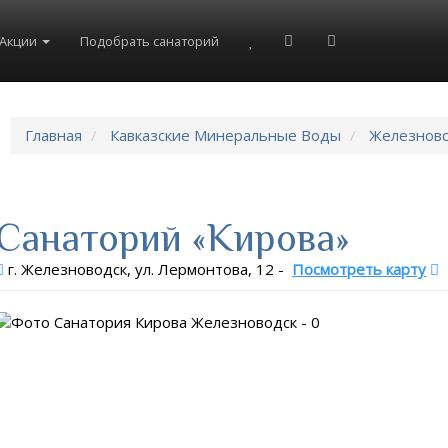
8(804)333-73-20
8(967)555-86-35
Акции
Подобрать санаторий
Главная
Кавказские Минеральные Воды
Железнов
Санаторий «Кирова»
г. Железноводск, ул. Лермонтова, 12
-
Посмотреть карту