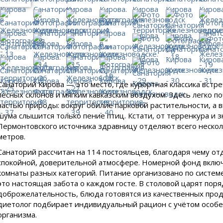
Санаторий Кирова — это место, где курортная классика встр
лесных склонов и мягким кавказским воздухом. Здесь легко п
частью природы: вокруг обилие парковой растительности, а 
шума слышится только пение птиц. Кстати, от терренкура и 
Лермонтовского источника здравницу отделяют всего нескол
метров.
Санаторий рассчитан на 114 постояльцев, благодаря чему от
спокойной, доверительной атмосфере. Номерной фонд вклю
комнаты разных категорий. Питание организовано по системе
это настоящая забота о каждом госте. В столовой царят поря
доброжелательность, блюда готовятся из качественных проду
диетолог подбирает индивидуальный рацион с учётом особ
организма.