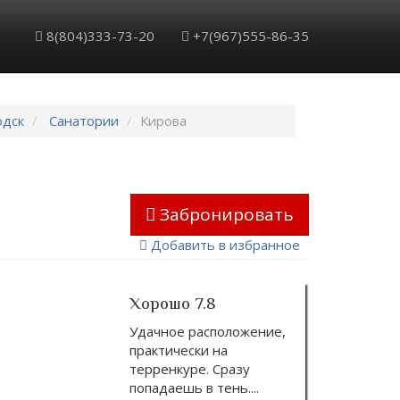
Обратный звонок
Забронировать
8(804)333-73-20
+7(967)555-86-35
одск
Санатории
Кирова
Забронировать
Добавить в избранное
Хорошо 7.8
Удачное расположение,
практически на
терренкуре. Сразу
попадаешь в тень.