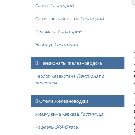
Салют
Санаторий
Славяновский Исток
Санаторий
Тельмана
Санаторий
Эльбрус
Санаторий
Пансионаты Железноводска
Геолог Казахстана
Пансионат с
лечением
Отели Железноводска
Жемчужина Кавказа
Гостиница
Рафаэль
SPA-Отель