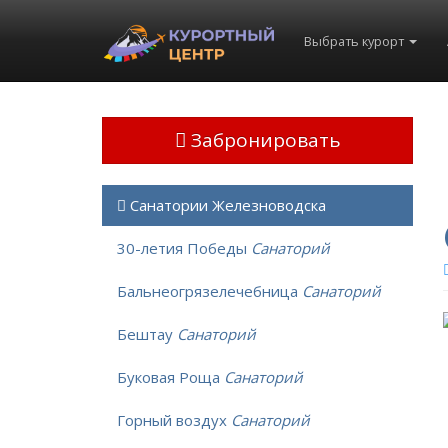
Выбрать курорт
Забронировать
Санатории Железноводска
30-летия Победы
Санаторий
Бальнеогрязелечебница
Санаторий
Бештау
Санаторий
Буковая Роща
Санаторий
Горный воздух
Санаторий