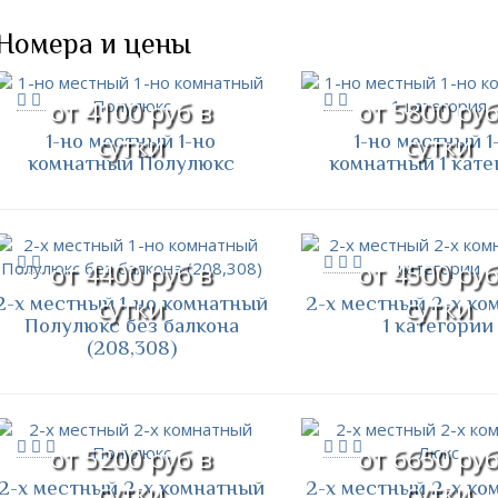
Номера и цены
от 4100 руб в
от 5800 руб
1-но местный 1-но
1-но местный 1
сутки
сутки
комнатный Полулюкс
комнатный 1 кате
от 4400 руб в
от 4500 руб
2-х местный 1-но комнатный
2-х местный 2-х ко
сутки
сутки
Полулюкс без балкона
1 категории
(208,308)
от 5200 руб в
от 6650 руб
2-х местный 2-х комнатный
2-х местный 2-х ко
сутки
сутки