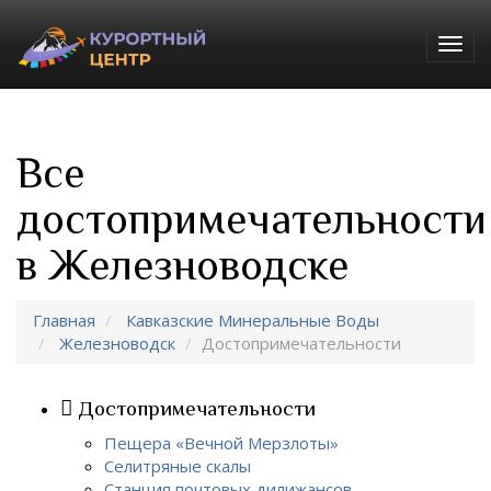
Togg
navig
Все
достопримечательности
в Железноводске
Главная
Кавказские Минеральные Воды
Железноводск
Достопримечательности
Достопримечательности
Пещера «Вечной Мерзлоты»
Селитряные скалы
Станция почтовых дилижансов