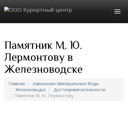
Togg
navig
Памятник М. Ю.
Лермонтову в
Железноводске
Главная
Кавказские Минеральные Воды
Железноводск
Достопримечательности
Памятник М. Ю. Лермонтову