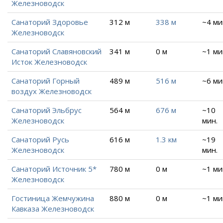
Железноводск
Санаторий Здоровье
312 м
338 м
~4 ми
Железноводск
Санаторий Славяновский
341 м
0 м
~1 ми
Исток Железноводск
Санаторий Горный
489 м
516 м
~6 ми
воздух Железноводск
Санаторий Эльбрус
564 м
676 м
~10
Железноводск
мин.
Санаторий Русь
616 м
1.3 км
~19
Железноводск
мин.
Санаторий Источник 5*
780 м
0 м
~1 ми
Железноводск
Гостиница Жемчужина
880 м
0 м
~1 ми
Кавказа Железноводск