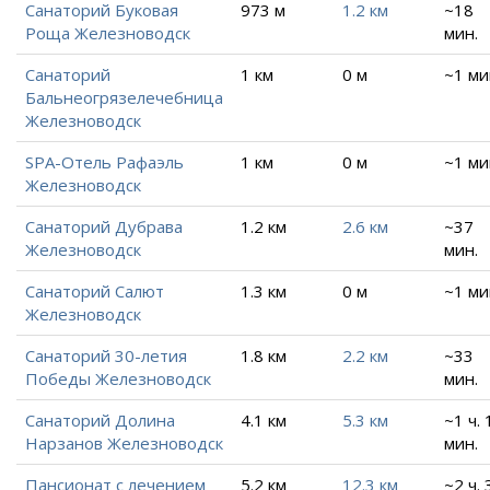
Санаторий Буковая
973 м
1.2 км
~18
Роща Железноводск
мин.
Санаторий
1 км
0 м
~1 ми
Бальнеогрязелечебница
Железноводск
SPA-Отель Рафаэль
1 км
0 м
~1 ми
Железноводск
Санаторий Дубрава
1.2 км
2.6 км
~37
Железноводск
мин.
Санаторий Салют
1.3 км
0 м
~1 ми
Железноводск
Санаторий 30-летия
1.8 км
2.2 км
~33
Победы Железноводск
мин.
Санаторий Долина
4.1 км
5.3 км
~1 ч. 
Нарзанов Железноводск
мин.
Пансионат с лечением
5.2 км
12.3 км
~2 ч. 