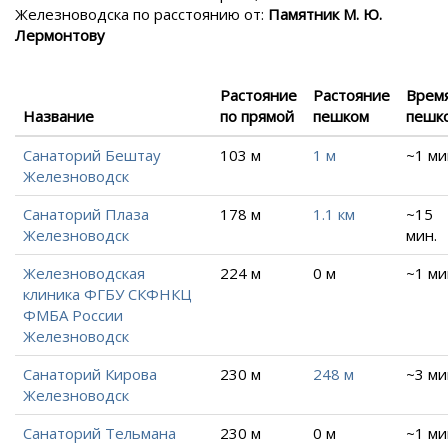
Железноводска
по расстоянию от:
Памятник М. Ю.
Лермонтову
Растояние
Растояние
Врем
Название
по прямой
пешком
пешк
Санаторий Бештау
103 м
1 м
~1 ми
Железноводск
Санаторий Плаза
178 м
1.1 км
~15
Железноводск
мин.
Железноводская
224 м
0 м
~1 ми
клиника ФГБУ СКФНКЦ
ФМБА России
Железноводск
Санаторий Кирова
230 м
248 м
~3 ми
Железноводск
Санаторий Тельмана
230 м
0 м
~1 ми