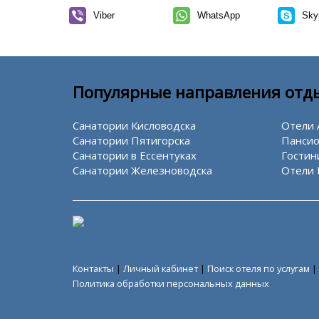
Viber
WhatsApp
Sky
Популярные направления отд
Санатории Кисловодска
Отели 
Санатории Пятигорска
Пансио
Санатории в Ессентуках
Гостин
Санатории Железноводска
Отели 
Контакты
|
Личный кабинет
|
Поиск отеля по услугам
|
Политика обработки персональных данных