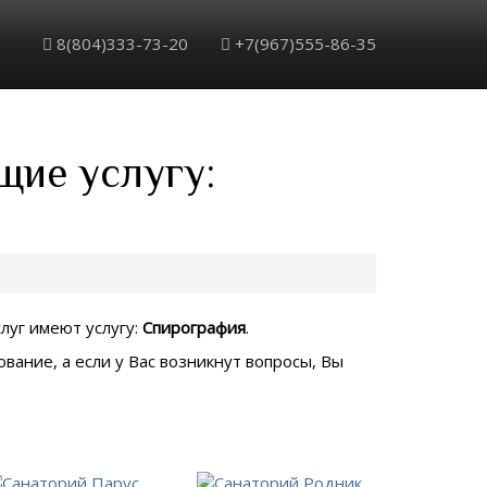
8(804)333-73-20
+7(967)555-86-35
щие услугу:
слуг имеют услугу:
Спирография
.
вание, а если у Вас возникнут вопросы, Вы