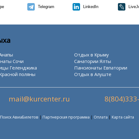
pe
Telegram
LinkedIn
LiveJ
ыха
Анапы
Отдых в Крыму
наты Сочи
Санатории Ялты
ицы Геленджика
Пансионаты Евпатории
Красной поляны
Отдых в Алуште
mail@kurcenter.ru
8(804)333
Поиск АвиаБилетов
|
Партнерская программа
|
Оплата
|
Карта сайта