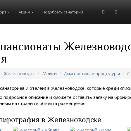
рорт
Акции
Подобрать санаторий
и пансионаты Железновод
ия
Железноводск
Услуги
Диагностика и процедуры
С
санаториев и отелей) в
Железноводске, которые среди списка
о подробное описание и сможете оставить заявку на брониро
занным на странице объекта размещения
пирография в Железноводске