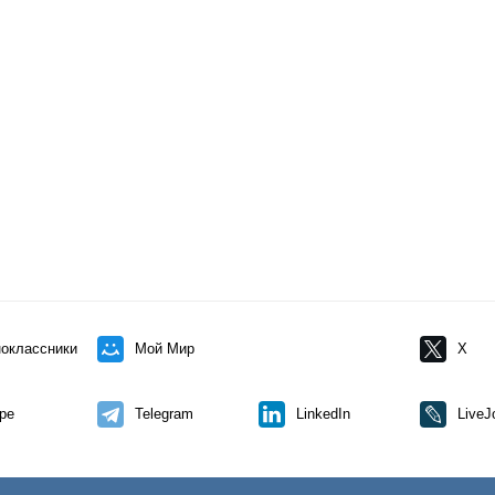
оклассники
Мой Мир
X
pe
Telegram
LinkedIn
LiveJ