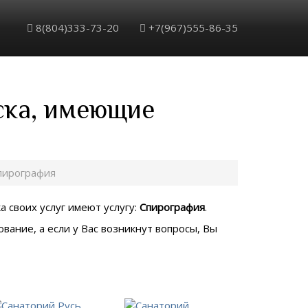
8(804)333-73-20
+7(967)555-86-35
ска, имеющие
пирография
 своих услуг имеют услугу:
Спирография
.
вание, а если у Вас возникнут вопросы, Вы