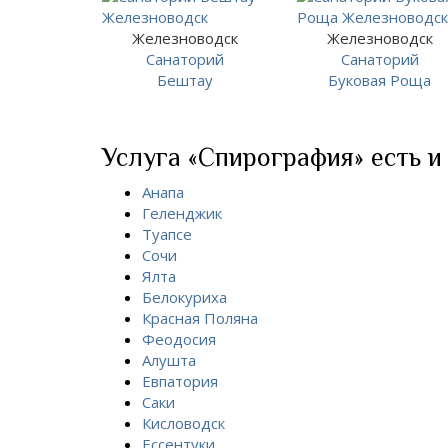
Железноводск
Железноводск
Санаторий
Санаторий
Бештау
Буковая Роща
Услуга «Спирография» есть и 
Анапа
Геленджик
Туапсе
Сочи
Ялта
Белокуриха
Красная Поляна
Феодосия
Алушта
Евпатория
Саки
Кисловодск
Ессентуки