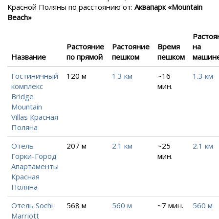
Красной Поляны
по расстоянию от:
Аквапарк «Mountain
Beach»
Растоя
Растояние
Растояние
Время
на
Название
по прямой
пешком
пешком
машин
Гостиничный
120 м
1.3 км
~16
1.3 км
комплекс
мин.
Bridge
Mountain
Villas Красная
Поляна
Отель
207 м
2.1 км
~25
2.1 км
Горки-Город
мин.
Апартаменты
Красная
Поляна
Отель Sochi
568 м
560 м
~7 мин.
560 м
Marriott