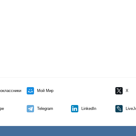
оклассники
Мой Мир
X
pe
Telegram
LinkedIn
LiveJ