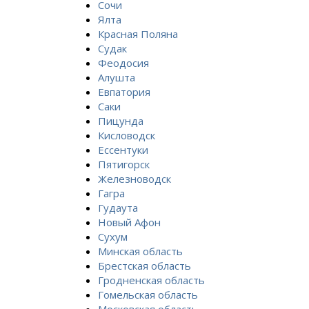
Сочи
Ялта
Красная Поляна
Судак
Феодосия
Алушта
Евпатория
Саки
Пицунда
Кисловодск
Ессентуки
Пятигорск
Железноводск
Гагра
Гудаута
Новый Афон
Сухум
Минская область
Брестская область
Гродненская область
Гомельская область
Московская область