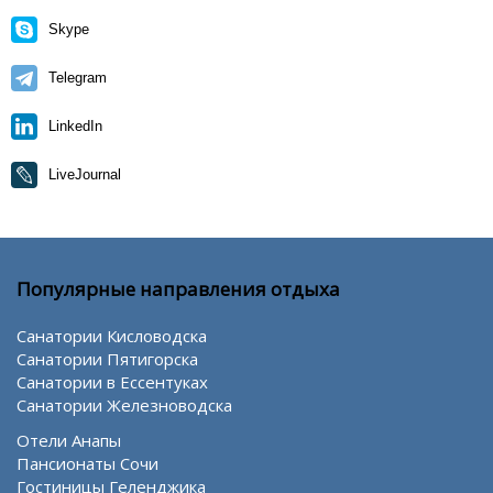
Skype
Telegram
LinkedIn
LiveJournal
Популярные направления отдыха
Санатории Кисловодска
Санатории Пятигорска
Санатории в Ессентуках
Санатории Железноводска
Отели Анапы
Пансионаты Сочи
Гостиницы Геленджика