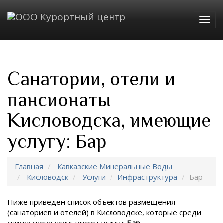
Togg
navig
Санатории, отели и
пансионаты
Кисловодска, имеющие
услугу: Бар
Главная
Кавказские Минеральные Воды
Кисловодск
Услуги
Инфраструктура
Бар
Ниже приведен список объектов размещения
(санаториев и отелей) в
Кисловодске, которые среди
списка своих услуг имеют услугу:
Бар
.