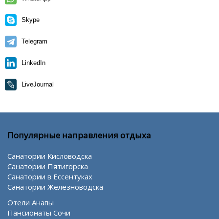
Skype
Telegram
LinkedIn
LiveJournal
Популярные направления отдыха
Санатории Кисловодска
Санатории Пятигорска
Санатории в Ессентуках
Санатории Железноводска
Отели Анапы
Пансионаты Сочи