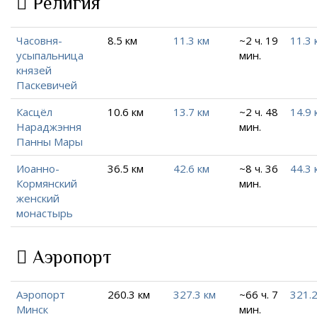
Религия
Часовня-
8.5 км
11.3 км
~2 ч. 19
11.3 
усыпальница
мин.
князей
Паскевичей
Касцёл
10.6 км
13.7 км
~2 ч. 48
14.9 
Нараджэння
мин.
Панны Мары
Иоанно-
36.5 км
42.6 км
~8 ч. 36
44.3 
Кормянский
мин.
женский
монастырь
Аэропорт
Аэропорт
260.3 км
327.3 км
~66 ч. 7
321.2
Минск
мин.