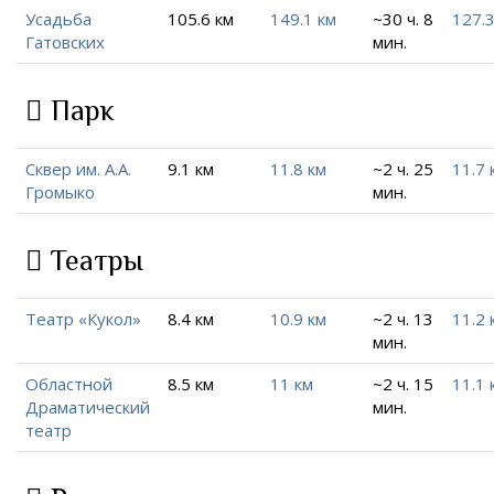
Усадьба
105.6 км
149.1 км
~30 ч. 8
127.3
Гатовских
мин.
Парк
Сквер им. А.А.
9.1 км
11.8 км
~2 ч. 25
11.7 
Громыко
мин.
Театры
Театр «Кукол»
8.4 км
10.9 км
~2 ч. 13
11.2 
мин.
Областной
8.5 км
11 км
~2 ч. 15
11.1 
Драматический
мин.
театр