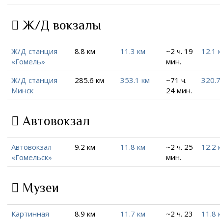
Ж/Д вокзалы
Ж/Д станция
8.8 км
11.3 км
~2 ч. 19
12.1 
«Гомель»
мин.
Ж/Д станция
285.6 км
353.1 км
~71 ч.
320.7
Минск
24 мин.
Автовокзал
Автовокзал
9.2 км
11.8 км
~2 ч. 25
12.2 
«Гомельск»
мин.
Музеи
Картинная
8.9 км
11.7 км
~2 ч. 23
11.8 