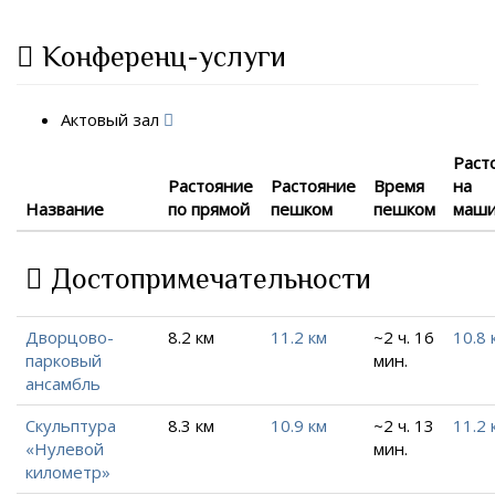
Конференц-услуги
Актовый зал
Раст
Растояние
Растояние
Время
на
Название
по прямой
пешком
пешком
маш
Достопримечательности
Дворцово-
8.2 км
11.2 км
~2 ч. 16
10.8 
парковый
мин.
ансамбль
Скульптура
8.3 км
10.9 км
~2 ч. 13
11.2 
«Нулевой
мин.
километр»