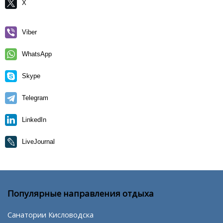
X
Viber
WhatsApp
Skype
Telegram
LinkedIn
LiveJournal
Популярные направления отдыха
Санатории Кисловодска