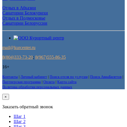
Отдых в Абхазии
Санатории Белокурихи
Отдых в Подмосковье
Санатории Белоруссии
mail@kurcenter.ru
8(804)333-73-20
;
8(967)555-86-35
16+
Контакты
|
Личный кабинет
|
Поиск отеля по услугам
|
Поиск АвиаБилетов
|
Партнерская программа
|
Оплата
|
Карта сайта
Политика обработки персональных данных
×
Заказать обратный звонок
Шаг 1
Шаг 2
Шаг 3