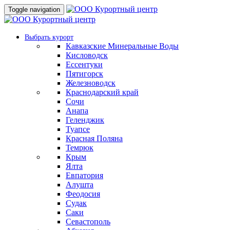
Toggle navigation
Выбрать курорт
Кавказские Минеральные Воды
Кисловодск
Ессентуки
Пятигорск
Железноводск
Краснодарский край
Сочи
Анапа
Геленджик
Туапсе
Красная Поляна
Темрюк
Крым
Ялта
Евпатория
Алушта
Феодосия
Судак
Саки
Севастополь