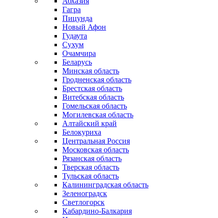
Абхазия
Гагра
Пицунда
Новый Афон
Гудаута
Сухум
Очамчира
Беларусь
Минская область
Гродненская область
Брестская область
Витебская область
Гомельская область
Могилевская область
Алтайский край
Белокуриха
Центральная Россия
Московская область
Рязанская область
Тверская область
Тульская область
Калининградская область
Зеленоградск
Светлогорск
Кабардино-Балкария