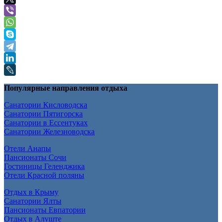
Популярные направления отдыха
Санатории Кисловодска
Санатории Пятигорска
Санатории в Ессентуках
Санатории Железноводска
Отели Анапы
Пансионаты Сочи
Гостиницы Геленджика
Отели Красной поляны
Отдых в Крыму
Санатории Ялты
Пансионаты Евпатории
Отдых в Алуште