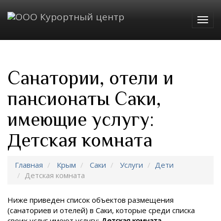
Togg
navig
Санатории, отели и
пансионаты Саки,
имеющие услугу:
Детская комната
Главная
Крым
Саки
Услуги
Дети
Детская комната
Ниже приведен список объектов размещения
(санаториев и отелей) в
Саки, которые среди списка
своих услуг имеют услугу:
Детская комната
.