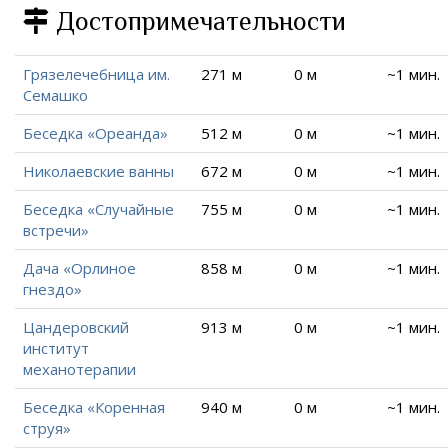
Достопримечательности
Грязелечебница им.
271 м
0 м
~1 мин.
Семашко
Беседка «Ореанда»
512 м
0 м
~1 мин.
Николаевские ванны
672 м
0 м
~1 мин.
Беседка «Случайные
755 м
0 м
~1 мин.
встречи»
Дача «Орлиное
858 м
0 м
~1 мин.
гнездо»
Цандеровский
913 м
0 м
~1 мин.
институт
механотерапии
Беседка «Коренная
940 м
0 м
~1 мин.
струя»