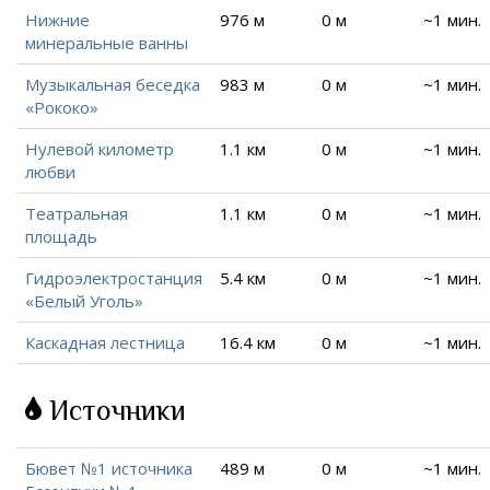
Нижние
976 м
0 м
~1 мин.
минеральные ванны
Музыкальная беседка
983 м
0 м
~1 мин.
«Рококо»
Нулевой километр
1.1 км
0 м
~1 мин.
любви
Театральная
1.1 км
0 м
~1 мин.
площадь
Гидроэлектростанция
5.4 км
0 м
~1 мин.
«Белый Уголь»
Каскадная лестница
16.4 км
0 м
~1 мин.
Источники
Бювет №1 источника
489 м
0 м
~1 мин.