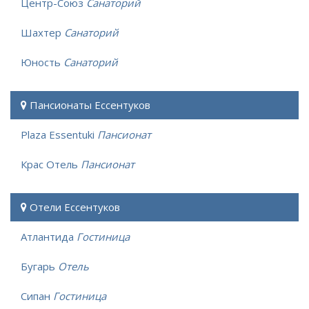
Центр-Союз
Санаторий
Шахтер
Санаторий
Юность
Санаторий
Пансионаты Ессентуков
Plaza Essentuki
Пансионат
Крас Отель
Пансионат
Отели Ессентуков
Атлантида
Гостиница
Бугарь
Отель
Сипан
Гостиница