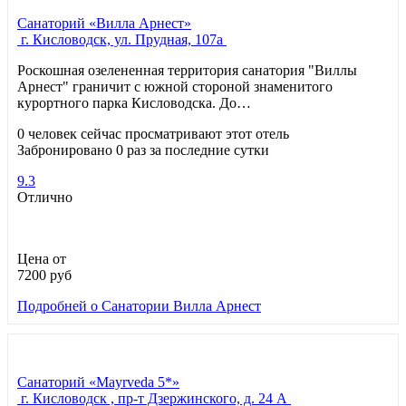
Санаторий «Вилла Арнест»
г. Кисловодск, ул. Прудная, 107а
Роскошная озелененная территория санатория "Виллы
Арнест" граничит с южной стороной знаменитого
курортного парка Кисловодска. До…
0 человек сейчас просматривают этот отель
Забронировано 0 раз за последние сутки
9.3
Отлично
Цена от
7200
руб
Подробней
о Санатории Вилла Арнест
Санаторий «Mayrveda 5*»
г. Кисловодск , пр-т Дзержинского, д. 24 А