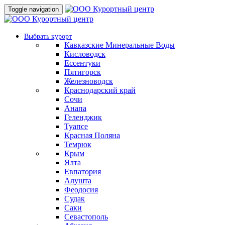
Toggle navigation
Выбрать курорт
Кавказские Минеральные Воды
Кисловодск
Ессентуки
Пятигорск
Железноводск
Краснодарский край
Сочи
Анапа
Геленджик
Туапсе
Красная Поляна
Темрюк
Крым
Ялта
Евпатория
Алушта
Феодосия
Судак
Саки
Севастополь