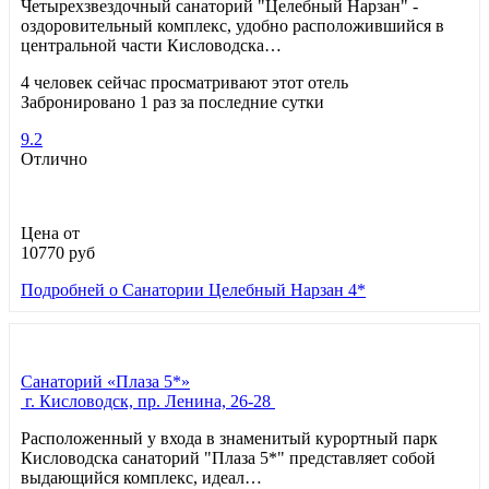
Четырехзвездочный санаторий "Целебный Нарзан" -
оздоровительный комплекс, удобно расположившийся в
центральной части Кисловодска…
4 человек сейчас просматривают этот отель
Забронировано 1 раз за последние сутки
9.2
Отлично
Цена от
10770
руб
Подробней
о Санатории Целебный Нарзан 4*
Санаторий «Плаза 5*»
г. Кисловодск, пр. Ленина, 26-28
Расположенный у входа в знаменитый курортный парк
Кисловодска санаторий "Плаза 5*" представляет собой
выдающийся комплекс, идеал…