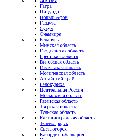
Абхазия
Гагра
Пицунда
Новый Афон
Гудаута
Сухум
Очамчира
Беларусь
Минская область
Гродненская область
Брестская область
Витебская область
Гомельская область
Могилевская область
Алтайский край
Белокуриха
Центральная Россия
Московская область
Рязанская область
Тверская область
Тульская область
Калининградская область
Зеленоградск
Светлогорск
Кабардино-Балкария