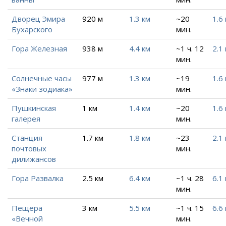
Дворец Эмира
920 м
1.3 км
~20
1.6
Бухарского
мин.
Гора Железная
938 м
4.4 км
~1 ч. 12
2.1
мин.
Солнечные часы
977 м
1.3 км
~19
1.6
«Знаки зодиака»
мин.
Пушкинская
1 км
1.4 км
~20
1.6
галерея
мин.
Станция
1.7 км
1.8 км
~23
2.1
почтовых
мин.
дилижансов
Гора Развалка
2.5 км
6.4 км
~1 ч. 28
6.1
мин.
Пещера
3 км
5.5 км
~1 ч. 15
6.6
«Вечной
мин.