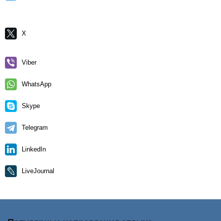
X
Viber
WhatsApp
Skype
Telegram
LinkedIn
LiveJournal