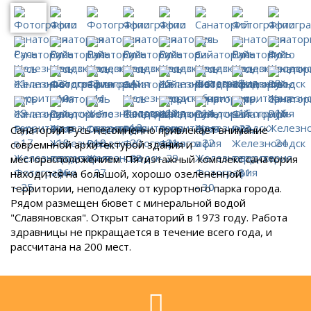
Санаторий Русь несомненно привлекает внимание
совремнной архитектурой здания и
месторасположением. Пятиэтажный комплекс санатория
находится на большой, хорошо озелененной
территории, неподалеку от курортного парка города.
Рядом размещен бювет с минеральной водой
"Славяновская". Открыт санаторий в 1973 году. Работа
здравницы не пркращается в течение всего года, и
рассчитана на 200 мест.