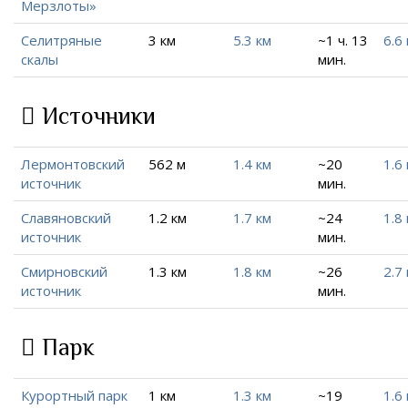
Мерзлоты»
Селитряные
3 км
5.3 км
~1 ч. 13
6.6
скалы
мин.
Источники
Лермонтовский
562 м
1.4 км
~20
1.6
источник
мин.
Славяновский
1.2 км
1.7 км
~24
1.8
источник
мин.
Смирновский
1.3 км
1.8 км
~26
2.7
источник
мин.
Парк
Курортный парк
1 км
1.3 км
~19
1.6