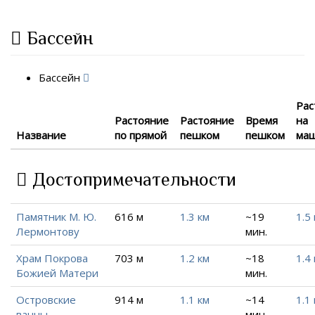
Бассейн
Бассейн
Рас
Растояние
Растояние
Время
на
Название
по прямой
пешком
пешком
ма
Достопримечательности
Памятник М. Ю.
616 м
1.3 км
~19
1.5
Лермонтову
мин.
Храм Покрова
703 м
1.2 км
~18
1.4
Божией Матери
мин.
Островские
914 м
1.1 км
~14
1.1
ванны
мин.