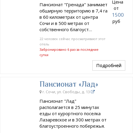
Цена
Пансионат "Гренада" занимает
от
обширную территорию в 7,4 га
1500
в 60 километрах от центра
руб
Сочи и в 500 метрах от
собственного благоуст…
22 человек сейчас просматривают этот
отель
Забронировано 6 раз за последние
сутки
Подробней
Пансионат «Лад»
г. Сочи, ул. Свободы, д. 13
Пансионат "Лад"
располагается в 25 минутах
езды от курортного поселка
Лазаревское и в 300 метрах от
благоустроенного побережья.
…