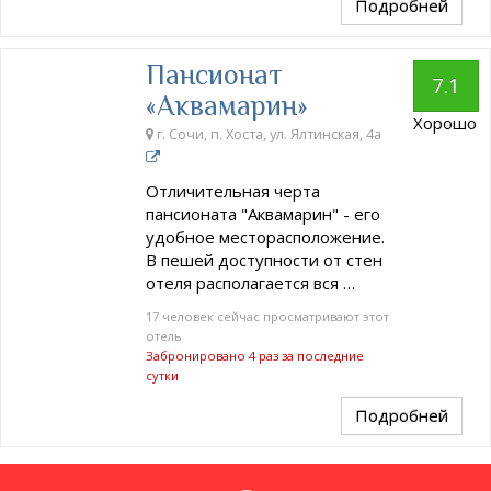
Подробней
Пансионат
7.1
«Аквамарин»
Хорошо
г. Сочи, п. Хоста, ул. Ялтинская, 4а
Отличительная черта
пансионата "Аквамарин" - его
удобное месторасположение.
В пешей доступности от стен
отеля располагается вся …
17 человек сейчас просматривают этот
отель
Забронировано 4 раз за последние
сутки
Подробней