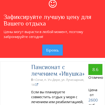
Зафиксируйте лучшую цену для
Вашего отдыха
Цены могут вырасти в любой момент, поэтому
забронируйте сегодня!
Бронь
Пансионат с
8.6
лечением «Ивушка»
Отлично
г.Сочи, п. Уч-Дере, ул. Лучезарная,
14
Цена
Если вы планируете
от
совместить отдых у моря с
2600
лечением или реабилитацией,
руб