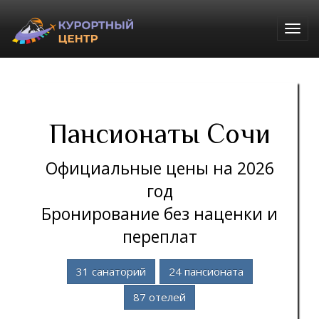
Togg
navig
Пансионаты Сочи
Официальные цены на 2026
год
Бронирование без наценки и
переплат
31 санаторий
24 пансионата
87 отелей