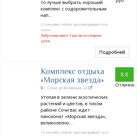
то лучше выбрать хороший
комплекс с оздоровительным
нап…
12 человек сейчас просматривают этот
отель
Забронировано 3 раз за последние
сутки
Подробней
Комплекс отдыха
8.8
«Морская звезда»
Отлично
г. Сочи, ул Волжская, 23
Утопая в зелени экзотических
растений и цветов, в тихом
районе Сочи вас ждет
пансионат «Морская звезда»,
великолепно…
12 человек сейчас просматривают этот