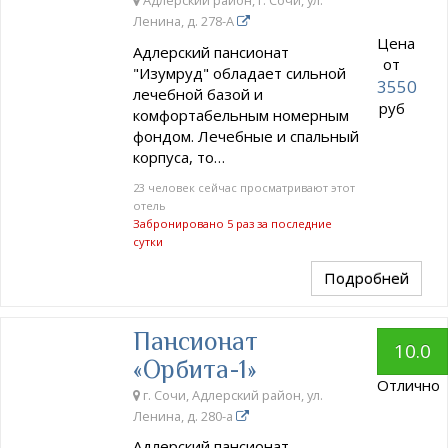
Адлерский район, г. Сочи, ул.
Ленина, д. 278-А
Цена
Адлерский пансионат
от
"Изумруд" обладает сильной
3550
лечебной базой и
руб
комфортабельным номерным
фондом. Лечебные и спальный
корпуса, то…
23 человек сейчас просматривают этот
отель
Забронировано 5 раз за последние
сутки
Подробней
Пансионат
10.0
«Орбита-1»
Отлично
г. Сочи, Адлерский район, ул.
Ленина, д. 280-а
Адлерский пансионат