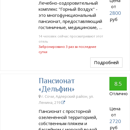
Цена
Лечебно-оздоровительный
от
комплекс "Горный Воздух" -
2800
это многофункциональный
руб
пансионат, предоставляющий
гостиничные, медицинские, …
14 человек сейчас просматривают этот
отель
Забронировано 3 раз за последние
сутки
Подробней
Пансионат
8.5
«Дельфин»
Отлично
г. Сочи, Адлерский район, ул.
Ленина, 219
Цена
Пансионат с просторной
от
озеленённой территорией,
2720
собственным пляжем и
руб
бассейном с морской водой