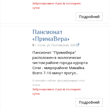
Забронировано 4 раз за последние
сутки
Подробней
Пансионат
«ПримаВера»
г. Сочи, ул. Полтавская, 32б
Пансионат "ПримаВера"
расположен в экологически
чистом районе города-курорта
Сочи - микрорайоне Мамайка.
Всего 7-10 минут прогул…
9 человек сейчас просматривают этот
отель
Забронировано 3 раз за последние
сутки
Подробней