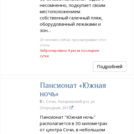
несомненно, подкупает своим
местоположением:
собственный галечный пляж,
оборудованный лежаками и
зон…
20 человек сейчас просматривают этот
отель
Забронировано 4 раз за последние
сутки
Подробней
Пансионат «Южная
ночь»
г. Сочи, Лазаревский р-н, ул.
Огородная, 361
Пансионат "Южная ночь"
располагается в 30 километрах
от центра Сочи, в небольшом