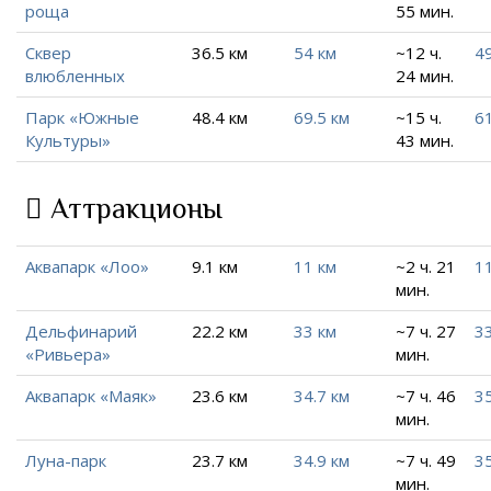
роща
55 мин.
Сквер
36.5 км
54 км
~12 ч.
49
влюбленных
24 мин.
Парк «Южные
48.4 км
69.5 км
~15 ч.
61
Культуры»
43 мин.
Аттракционы
Аквапарк «Лоо»
9.1 км
11 км
~2 ч. 21
1
мин.
Дельфинарий
22.2 км
33 км
~7 ч. 27
3
«Ривьера»
мин.
Аквапарк «Маяк»
23.6 км
34.7 км
~7 ч. 46
35
мин.
Луна-парк
23.7 км
34.9 км
~7 ч. 49
35
мин.