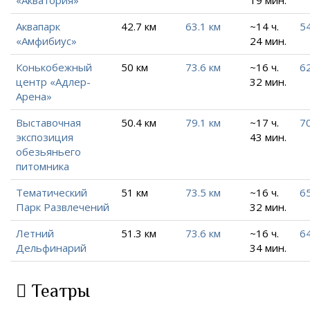
Аквапарк
42.7 км
63.1 км
~14 ч.
54
«Амфибиус»
24 мин.
Конькобежный
50 км
73.6 км
~16 ч.
62
центр «Адлер-
32 мин.
Арена»
Выставочная
50.4 км
79.1 км
~17 ч.
70
экспозиция
43 мин.
обезьяньего
питомника
Тематический
51 км
73.5 км
~16 ч.
65
Парк Развлечений
32 мин.
Летний
51.3 км
73.6 км
~16 ч.
64
Дельфинарий
34 мин.
Театры