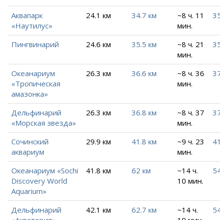
Аквапарк
24.1 км
34.7 км
~8 ч. 11
3
«Наутилус»
мин.
Пингвинарий
24.6 км
35.5 км
~8 ч. 21
35
мин.
Океанариум
26.3 км
36.6 км
~8 ч. 36
37
«Тропическая
мин.
амазонка»
Дельфинарий
26.3 км
36.8 км
~8 ч. 37
37
«Морская звезда»
мин.
Сочинский
29.9 км
41.8 км
~9 ч. 23
41
аквариум
мин.
Океанариум «Sochi
41.8 км
62 км
~14 ч.
54
Discovery World
10 мин.
Aquarium»
Дельфинарий
42.1 км
62.7 км
~14 ч.
54
«Акватория»
19 мин.