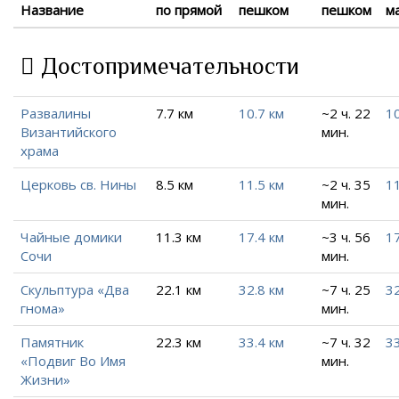
Название
по прямой
пешком
пешком
м
Достопримечательности
Развалины
7.7 км
10.7 км
~2 ч. 22
10
Византийского
мин.
храма
Церковь св. Нины
8.5 км
11.5 км
~2 ч. 35
11
мин.
Чайные домики
11.3 км
17.4 км
~3 ч. 56
17
Сочи
мин.
Скульптура «Два
22.1 км
32.8 км
~7 ч. 25
32
гнома»
мин.
Памятник
22.3 км
33.4 км
~7 ч. 32
33
«Подвиг Во Имя
мин.
Жизни»