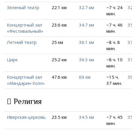
Зеленый театр
22.1 км
32.7 км
~7 ч. 24
32
мин.
Концертный зал
23.6 км
34.7 км
~7 ч. 46
35
«Фестивальный»
мин.
Летний театр
25 км
36.1 км
~8 ч. 8
37
мин.
Цирк
25.2 км
36.3 км
~8 ч. 10
37
мин.
Концертный зал
47.6 км
69 км
~15 ч.
59
«Мандарин Холл»
37 мин.
Религия
Иверская церковь
23.5 км
34.5 км
~7 ч. 45
35
мин.