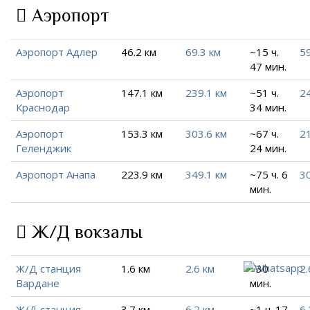
Аэропорт
Аэропорт Адлер
46.2 км
69.3 км
~15 ч.
59
47 мин.
Аэропорт
147.1 км
239.1 км
~51 ч.
24
Краснодар
34 мин.
Аэропорт
153.3 км
303.6 км
~67 ч.
21
Геленджик
24 мин.
Аэропорт Анапа
223.9 км
349.1 км
~75 ч. 6
30
мин.
Ж/Д вокзалы
Ж/Д станция
1.6 км
2.6 км
~30
2.
Вардане
мин.
Ж/Д станция
3.7 км
6.2 км
~1 ч. 17
6.