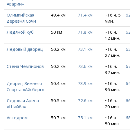
Аварии»
Олимпийская
49.4 км
71.4 км
~16 ч. 5
6
деревня Сочи
мин.
Ледяной куб
50 км
71.8 км
~16 ч.
62
12 мин.
Ледовый дворец
50.2 км
73.1 км
~16 ч.
62
27 мин.
Стена Чемпионов
50.2 км
73.6 км
~16 ч.
6
32 мин.
Дворец Зимнего
50.4 км
73.9 км
~16 ч.
6
Спорта «Айсберг»
36 мин.
Ледовая Арена
50.5 км
72.6 км
~16 ч.
66
«Шайба»
20 мин.
Автодром
50.7 км
75.1 км
~16 ч.
68
50 мин.