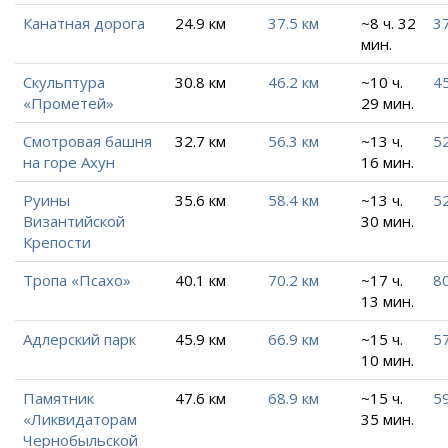
Канатная дорога
24.9 км
37.5 км
~8 ч. 32
37
мин.
Скульптура
30.8 км
46.2 км
~10 ч.
45
«Прометей»
29 мин.
Смотровая башня
32.7 км
56.3 км
~13 ч.
52
на горе Ахун
16 мин.
Руины
35.6 км
58.4 км
~13 ч.
5
Византийской
30 мин.
Крепости
Тропа «Псахо»
40.1 км
70.2 км
~17 ч.
80
13 мин.
Адлерский парк
45.9 км
66.9 км
~15 ч.
57
10 мин.
Памятник
47.6 км
68.9 км
~15 ч.
59
«Ликвидаторам
35 мин.
Чернобыльской