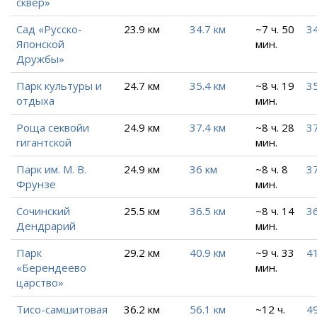
сквер»
Сад «Русско-
23.9 км
34.7 км
~7 ч. 50
34
Японской
мин.
Дружбы»
Парк культуры и
24.7 км
35.4 км
~8 ч. 19
35
отдыха
мин.
Роща секвойи
24.9 км
37.4 км
~8 ч. 28
37
гигантской
мин.
Парк им. М. В.
24.9 км
36 км
~8 ч. 8
37
Фрунзе
мин.
Сочинский
25.5 км
36.5 км
~8 ч. 14
36
Дендрарий
мин.
Парк
29.2 км
40.9 км
~9 ч. 33
41
«Берендеево
мин.
царство»
Тисо-самшитовая
36.2 км
56.1 км
~12 ч.
49