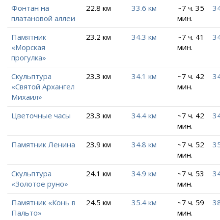
Фонтан на
22.8 км
33.6 км
~7 ч. 35
34
платановой аллеи
мин.
Памятник
23.2 км
34.3 км
~7 ч. 41
34
«Морская
мин.
прогулка»
Скульптура
23.3 км
34.1 км
~7 ч. 42
3
«Святой Архангел
мин.
Михаил»
Цветочные часы
23.3 км
34.4 км
~7 ч. 42
34
мин.
Памятник Ленина
23.9 км
34.8 км
~7 ч. 52
35
мин.
Скульптура
24.1 км
34.9 км
~7 ч. 53
34
«Золотое руно»
мин.
Памятник «Конь в
24.5 км
35.4 км
~7 ч. 59
3
Пальто»
мин.