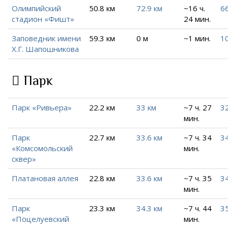
Олимпийский
50.8 км
72.9 км
~16 ч.
66
стадион «Фишт»
24 мин.
Заповедник имени
59.3 км
0 м
~1 мин.
10
Х.Г. Шапошникова
Парк
Парк «Ривьера»
22.2 км
33 км
~7 ч. 27
32
мин.
Парк
22.7 км
33.6 км
~7 ч. 34
34
«Комсомольский
мин.
сквер»
Платановая аллея
22.8 км
33.6 км
~7 ч. 35
34
мин.
Парк
23.3 км
34.3 км
~7 ч. 44
3
«Поцелуевский
мин.