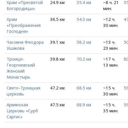
Храм «Пресвятой
24.9 км
35.4 км
~8 ч. 21
35
Богородицы»
мин.
Храм
36.5 км
54.3 км
~12 ч.
47
«Преображения
30 мин.
Господня»
Часовня Феодора
39.1 км
58.2 км
~13 ч.
50
Ушакова
23 мин.
Троице-
39.8 км
70.2 км
~17 ч.
80
Георгиевский
13 мин.
Женский
Монастырь
Свято-Троицкая
47.2 км
68.5 км
~15 ч.
59
церковь
30 мин.
Армянская
47.5 км
68.9 км
~15 ч.
59
Церковь «Сурб
35 мин.
Саргис»