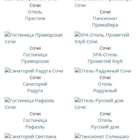
Сочи
Отель
Сочи
Престиж
Пансионат
ПримаВера
Сочи
Сочи
Гостиница
SPA-Отель
Приморская
Прометей Клуб
Сочи
Сочи
Санаторий
Отель
Радуга
Радужный
Сочи
Сочи
Гостиница
Отель
Рафаэль
Русский дом