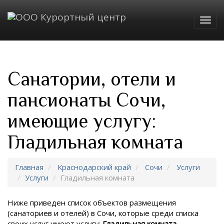
Togg
navig
Санатории, отели и
пансионаты Сочи,
имеющие услугу:
Гладильная комната
Главная
Краснодарский край
Сочи
Услуги
Услуги
Гладильная комната
Ниже приведен список объектов размещения
(санаториев и отелей) в
Сочи, которые среди списка
своих услуг имеют услугу:
Гладильная комната
.