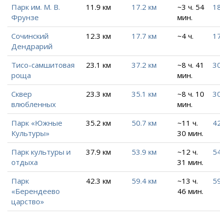
Парк им. М. В.
11.9 км
17.2 км
~3 ч. 54
18
Фрунзе
мин.
Сочинский
12.3 км
17.7 км
~4 ч.
17
Дендрарий
Тисо-самшитовая
23.1 км
37.2 км
~8 ч. 41
30
роща
мин.
Сквер
23.3 км
35.1 км
~8 ч. 10
30
влюбленных
мин.
Парк «Южные
35.2 км
50.7 км
~11 ч.
4
Культуры»
30 мин.
Парк культуры и
37.9 км
53.9 км
~12 ч.
54
отдыха
31 мин.
Парк
42.3 км
59.4 км
~13 ч.
59
«Берендеево
46 мин.
царство»