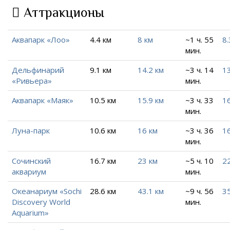
Аттракционы
Аквапарк «Лоо»
4.4 км
8 км
~1 ч. 55
8.
мин.
Дельфинарий
9.1 км
14.2 км
~3 ч. 14
13
«Ривьера»
мин.
Аквапарк «Маяк»
10.5 км
15.9 км
~3 ч. 33
1
мин.
Луна-парк
10.6 км
16 км
~3 ч. 36
16
мин.
Сочинский
16.7 км
23 км
~5 ч. 10
22
аквариум
мин.
Океанариум «Sochi
28.6 км
43.1 км
~9 ч. 56
3
Discovery World
мин.
Aquarium»