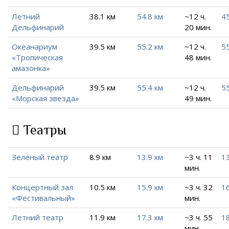
Летний
38.1 км
54.8 км
~12 ч.
45
Дельфинарий
20 мин.
Океанариум
39.5 км
55.2 км
~12 ч.
55
«Тропическая
48 мин.
амазонка»
Дельфинарий
39.5 км
55.4 км
~12 ч.
55
«Морская звезда»
49 мин.
Театры
Зеленый театр
8.9 км
13.9 км
~3 ч. 11
13
мин.
Концертный зал
10.5 км
15.9 км
~3 ч. 32
1
«Фестивальный»
мин.
Летний театр
11.9 км
17.3 км
~3 ч. 55
18
мин.