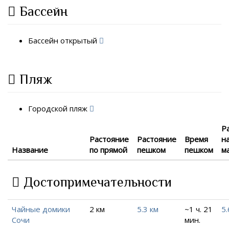
Бассейн
Бассейн открытый
Пляж
Городской пляж
Р
Растояние
Растояние
Время
н
Название
по прямой
пешком
пешком
м
Достопримечательности
Чайные домики
2 км
5.3 км
~1 ч. 21
5.
Сочи
мин.