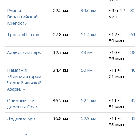
Руины
22.5 км
39.6 км
~9 ч. 17
32
Византийской
мин.
Крепости
Тропа «Псахо»
27.8 км
51.4 км
~12 ч.
61
59 мин.
Адлерский парк
32.7 км
48 км
~10 ч.
38
56 мин.
Памятник
34.4 км
50 км
~11 ч.
40
«Ликвидаторам
21 мин.
Чернобыльской
Аварии»
Олимпийская
36.2 км
52.5 км
~11 ч.
42
деревня Сочи
51 мин.
Ледяной куб
36.8 км
52.9 км
~11 ч.
43
58 мин.