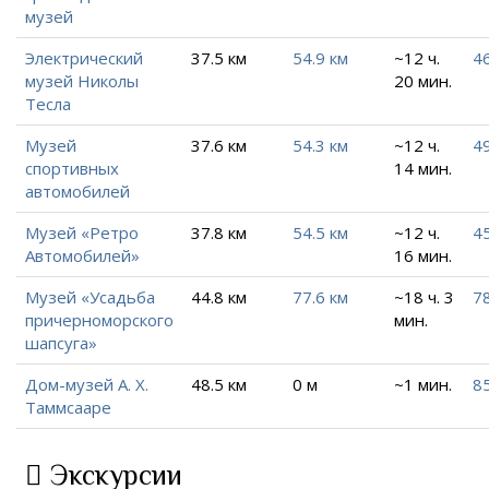
музей
Электрический
37.5 км
54.9 км
~12 ч.
46
музей Николы
20 мин.
Тесла
Музей
37.6 км
54.3 км
~12 ч.
49
спортивных
14 мин.
автомобилей
Музей «Ретро
37.8 км
54.5 км
~12 ч.
45
Автомобилей»
16 мин.
Музей «Усадьба
44.8 км
77.6 км
~18 ч. 3
7
причерноморского
мин.
шапсуга»
Дом-музей А. Х.
48.5 км
0 м
~1 мин.
85
Таммсааре
Экскурсии