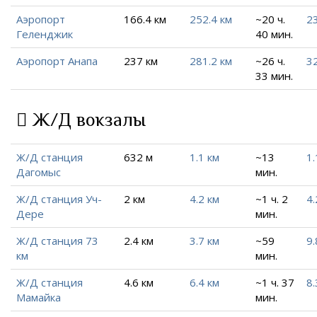
Аэропорт
166.4 км
252.4 км
~20 ч.
23
Геленджик
40 мин.
Аэропорт Анапа
237 км
281.2 км
~26 ч.
32
33 мин.
Ж/Д вокзалы
Ж/Д станция
632 м
1.1 км
~13
1.
Дагомыс
мин.
Ж/Д станция Уч-
2 км
4.2 км
~1 ч. 2
4.
Дере
мин.
Ж/Д станция 73
2.4 км
3.7 км
~59
9.
км
мин.
Ж/Д станция
4.6 км
6.4 км
~1 ч. 37
8.
Мамайка
мин.