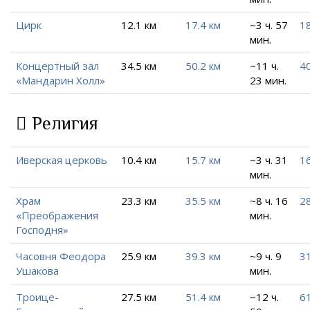
Цирк
12.1 км
17.4 км
~3 ч. 57
18
мин.
Концертный зал
34.5 км
50.2 км
~11 ч.
40
«Мандарин Холл»
23 мин.
Религия
Иверская церковь
10.4 км
15.7 км
~3 ч. 31
1
мин.
Храм
23.3 км
35.5 км
~8 ч. 16
28
«Преображения
мин.
Господня»
Часовня Феодора
25.9 км
39.3 км
~9 ч. 9
31
Ушакова
мин.
Троице-
27.5 км
51.4 км
~12 ч.
61