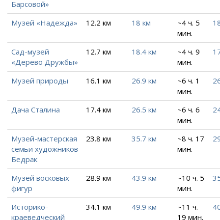
Барсовой»
Музей «Надежда»
12.2 км
18 км
~4 ч. 5
1
мин.
Сад-музей
12.7 км
18.4 км
~4 ч. 9
17
«Дерево Дружбы»
мин.
Музей природы
16.1 км
26.9 км
~6 ч. 1
26
мин.
Дача Сталина
17.4 км
26.5 км
~6 ч. 6
24
мин.
Музей-мастерская
23.8 км
35.7 км
~8 ч. 17
29
семьи художников
мин.
Бедрак
Музей восковых
28.9 км
43.9 км
~10 ч. 5
3
фигур
мин.
Историко-
34.1 км
49.9 км
~11 ч.
40
краеведческий
19 мин.