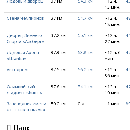
Ледовый дворец
37 км
54.3 км
~12 ч.
43
13 мин.
Стена Чемпионов
37 км
54.7 км
~12 ч.
4
18 мин.
Дворец Зимнего
37.2 км
55.1 км
~12 ч.
44
Спорта «Айсберг»
22 мин.
Ледовая Арена
37.3 км
53.8 км
~12 ч. 6
47
«Шайба»
мин.
Автодром
37.5 км
56.2 км
~12 ч.
49
36 мин.
Олимпийский
37.6 км
54.1 км
~12 ч.
47
стадион «Фишт»
10 мин.
Заповедник имени
50.2 км
0 м
~1 мин.
89
Х.Г. Шапошникова
Парк