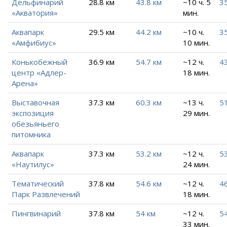
Дельфинарий
28.8 км
43.8 км
~10 ч. 5
35
«Акватория»
мин.
Аквапарк
29.5 км
44.2 км
~10 ч.
35
«Амфибиус»
10 мин.
Конькобежный
36.9 км
54.7 км
~12 ч.
43
центр «Адлер-
18 мин.
Арена»
Выставочная
37.3 км
60.3 км
~13 ч.
51
экспозиция
29 мин.
обезьяньего
питомника
Аквапарк
37.3 км
53.2 км
~12 ч.
53
«Наутилус»
24 мин.
Тематический
37.8 км
54.6 км
~12 ч.
4
Парк Развлечений
18 мин.
Пингвинарий
37.8 км
54 км
~12 ч.
54
33 мин.