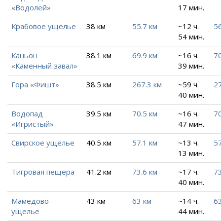
«Водолей»
17 мин.
Крабовое ущелье
38 км
55.7 км
~12 ч.
56
54 мин.
Каньон
38.1 км
69.9 км
~16 ч.
70
«Каменный завал»
39 мин.
Гора «Фишт»
38.5 км
267.3 км
~59 ч.
27
40 мин.
Водопад
39.5 км
70.5 км
~16 ч.
70
«Игристый»
47 мин.
Свирское ущелье
40.5 км
57.1 км
~13 ч.
57
13 мин.
Тигровая пещера
41.2 км
73.6 км
~17 ч.
73
40 мин.
Мамедово
43 км
63 км
~14 ч.
63
ущелье
44 мин.