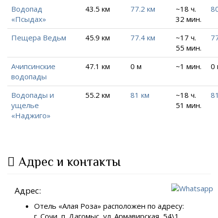
Водопад
43.5 км
77.2 км
~18 ч.
80
«Псыдах»
32 мин.
Пещера Ведьм
45.9 км
77.4 км
~17 ч.
77
55 мин.
Ачипсинские
47.1 км
0 м
~1 мин.
0
водопады
Водопады и
55.2 км
81 км
~18 ч.
81
ущелье
51 мин.
«Наджиго»
Адрес и контакты
Адрес:
Отель «Алая Роза» расположен по адресу:
г. Сочи, п. Дагомыс, ул. Армавирская, 54\1