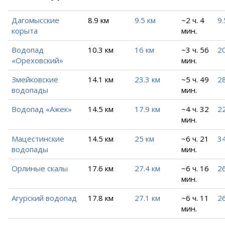
Дагомысские
8.9 км
9.5 км
~2 ч. 4
9.
корыта
мин.
Водопад
10.3 км
16 км
~3 ч. 56
20
«Ореховский»
мин.
Змейковские
14.1 км
23.3 км
~5 ч. 49
28
водопады
мин.
Водопад «Ажек»
14.5 км
17.9 км
~4 ч. 32
22
мин.
Мацестинские
14.5 км
25 км
~6 ч. 21
34
водопады
мин.
Орлиные скалы
17.6 км
27.4 км
~6 ч. 16
26
мин.
Агурский водопад
17.8 км
27.1 км
~6 ч. 11
2
мин.