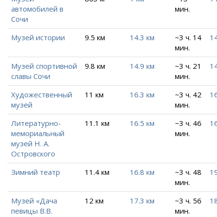
автомобилей в
мин.
Сочи
Музей истории
9.5 км
14.3 км
~3 ч. 14
14
мин.
Музей спортивной
9.8 км
14.9 км
~3 ч. 21
14
славы Сочи
мин.
Художественный
11 км
16.3 км
~3 ч. 42
16
музей
мин.
Литературно-
11.1 км
16.5 км
~3 ч. 46
16
мемориальный
мин.
музей Н. А.
Островского
Зимний театр
11.4 км
16.8 км
~3 ч. 48
19
мин.
Музей «Дача
12 км
17.3 км
~3 ч. 56
18
певицы В.В.
мин.