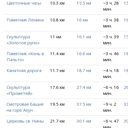
Цветочные часы
10.3 км
15.5 км
~3 ч. 28
15
мин.
Памятник Ленина
10.8 км
16 км
~3 ч. 38
16
мин.
Скульптура
11 км
16.1 км
~3 ч. 39
15
«Золотое руно»
мин.
Памятник «Конь в
11.4 км
16.6 км
~3 ч. 46
18
Пальто»
мин.
Канатная дорога
11.7 км
18.7 км
~4 ч. 18
18
мин.
Скульптура
17.6 км
27.4 км
~6 ч. 16
26
«Прометей»
мин.
Смотровая башня
19.5 км
37.5 км
~9 ч. 2
33
на горе Ахун
мин.
Церковь св. Нины
21.7 км
30.1 км
~6 ч. 47
30
мин.