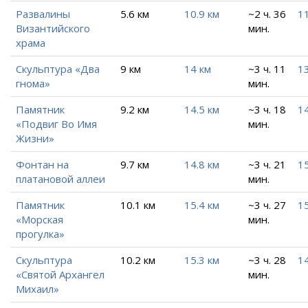
Развалины
5.6 км
10.9 км
~2 ч. 36
11
Византийского
мин.
храма
Скульптура «Два
9 км
14 км
~3 ч. 11
13
гнома»
мин.
Памятник
9.2 км
14.5 км
~3 ч. 18
14
«Подвиг Во Имя
мин.
Жизни»
Фонтан на
9.7 км
14.8 км
~3 ч. 21
1
платановой аллеи
мин.
Памятник
10.1 км
15.4 км
~3 ч. 27
15
«Морская
мин.
прогулка»
Скульптура
10.2 км
15.3 км
~3 ч. 28
14
«Святой Архангел
мин.
Михаил»