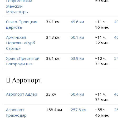
Георгиевский
59 мин.
Женский
Монастырь
Свято-Троицкая
34.1 км
49.6 км
~11 ч.
40
церковь
16 мин.
Армянская
34.3 км
50.1 км
~11 ч.
40
Церковь «Сурб
22 мин.
Саргис»
Храм «Пресвятой
38.1 км
53.9 км
~12 ч.
54
Богородицы»
33 мин.
Аэропорт
Аэропорт Адлер
33 км
50.4 км
~11 ч.
40
33 мин.
Аэропорт
158.4 км
257.6 км
~55 ч.
26
Краснодар
46 мин.