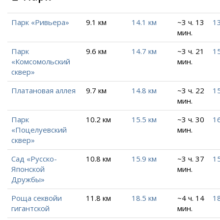
Парк «Ривьера»
9.1 км
14.1 км
~3 ч. 13
13
мин.
Парк
9.6 км
14.7 км
~3 ч. 21
15
«Комсомольский
мин.
сквер»
Платановая аллея
9.7 км
14.8 км
~3 ч. 22
1
мин.
Парк
10.2 км
15.5 км
~3 ч. 30
1
«Поцелуевский
мин.
сквер»
Сад «Русско-
10.8 км
15.9 км
~3 ч. 37
15
Японской
мин.
Дружбы»
Роща секвойи
11.8 км
18.5 км
~4 ч. 14
18
гигантской
мин.