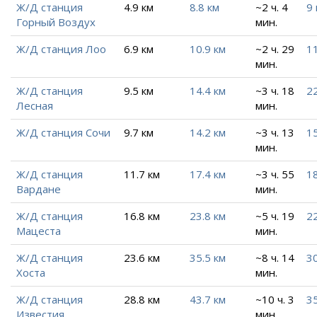
Ж/Д станция
4.9 км
8.8 км
~2 ч. 4
9 
Горный Воздух
мин.
Ж/Д станция Лоо
6.9 км
10.9 км
~2 ч. 29
11
мин.
Ж/Д станция
9.5 км
14.4 км
~3 ч. 18
22
Лесная
мин.
Ж/Д станция Сочи
9.7 км
14.2 км
~3 ч. 13
15
мин.
Ж/Д станция
11.7 км
17.4 км
~3 ч. 55
18
Вардане
мин.
Ж/Д станция
16.8 км
23.8 км
~5 ч. 19
22
Мацеста
мин.
Ж/Д станция
23.6 км
35.5 км
~8 ч. 14
30
Хоста
мин.
Ж/Д станция
28.8 км
43.7 км
~10 ч. 3
35
Известия
мин.