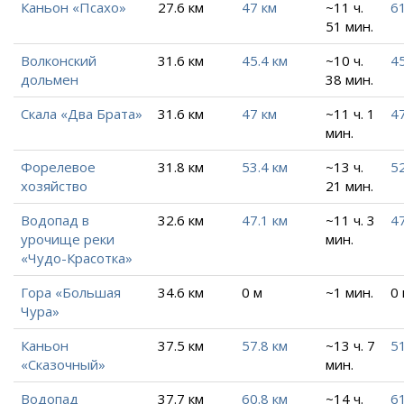
Каньон «Псахо»
27.6 км
47 км
~11 ч.
61
51 мин.
Волконский
31.6 км
45.4 км
~10 ч.
45
дольмен
38 мин.
Скала «Два Брата»
31.6 км
47 км
~11 ч. 1
47
мин.
Форелевое
31.8 км
53.4 км
~13 ч.
52
хозяйство
21 мин.
Водопад в
32.6 км
47.1 км
~11 ч. 3
47
урочище реки
мин.
«Чудо-Красотка»
Гора «Большая
34.6 км
0 м
~1 мин.
0
Чура»
Каньон
37.5 км
57.8 км
~13 ч. 7
51
«Сказочный»
мин.
Водопад
37.7 км
60.8 км
~14 ч.
61