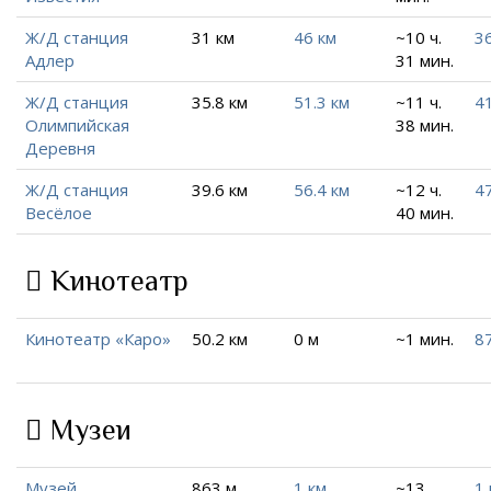
Ж/Д станция
31 км
46 км
~10 ч.
36
Адлер
31 мин.
Ж/Д станция
35.8 км
51.3 км
~11 ч.
41
Олимпийская
38 мин.
Деревня
Ж/Д станция
39.6 км
56.4 км
~12 ч.
47
Весёлое
40 мин.
Кинотеатр
Кинотеатр «Каро»
50.2 км
0 м
~1 мин.
87
Музеи
Музей
863 м
1 км
~13
1 