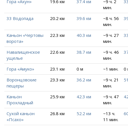
Гора «Ахун»
19.6 км
37.4 км
~9 ч. 2
33
мин.
33 Водопада
20.2 км
39.6 км
~8 ч. 56
39
мин.
Каньон «Чертовы
22.3 км
40.3 км
~9 ч. 27
33
ворота»
мин.
Навалищенское
22.6 км
38.7 км
~9 ч. 46
37
ущелье
мин.
Гора «Амуко»
23.1 км
0 м
~1 мин.
0
Воронцовские
23.3 км
36.2 км
~9 ч. 21
51
пещеры
мин.
Каньон
25.9 км
42.3 км
~9 ч. 47
42
Прохладный
мин.
Сухой каньон
26.8 км
52.2 км
~13 ч.
60
«Псахо»
11 мин.