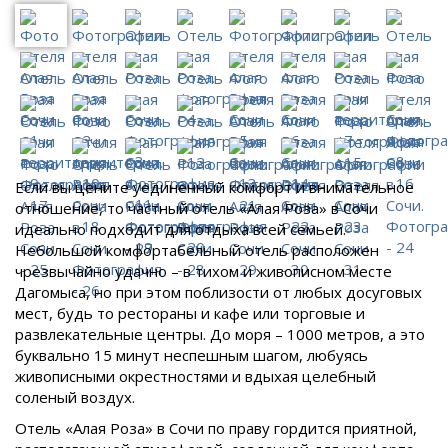
Если вы цените уединенный комфорт и внимательное
отношение, то частный отель «Алая Роза» в Сочи
идеально подходит для отдыха всей семьей.
Небольшой комфортабельный отель расположен
чрезвычайно удачно – в тихом и живописном месте
Дагомыса, но при этом поблизости от любых досуговых
мест, будь то рестораны и кафе или торговые и
развлекательные центры. До моря – 1000 метров, а это
буквально 15 минут неспешным шагом, любуясь
живописными окрестностями и вдыхая целебный
соленый воздух.
Отель «Алая Роза» в Сочи по праву гордится приятной,