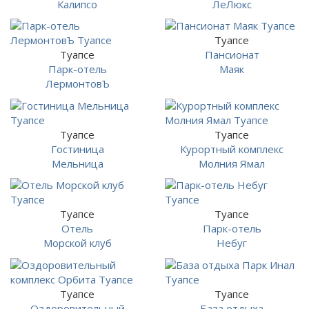
Калипсо
ЛеЛюкс
Туапсе
Туапсе
Пансионат
Парк-отель
Маяк
ЛермонтовЪ
Туапсе
Туапсе
Гостиница
Курортный комплекс
Мельница
Молния Ямал
Туапсе
Туапсе
Отель
Парк-отель
Морской клуб
Небуг
Туапсе
Туапсе
Оздоровительный
База отдыха