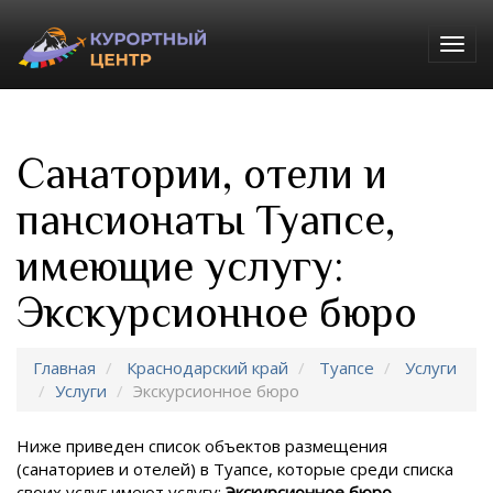
Togg
navig
Санатории, отели и
пансионаты Туапсе,
имеющие услугу:
Экскурсионное бюро
Главная
Краснодарский край
Туапсе
Услуги
Услуги
Экскурсионное бюро
Ниже приведен список объектов размещения
(санаториев и отелей) в
Туапсе, которые среди списка
своих услуг имеют услугу:
Экскурсионное бюро
.